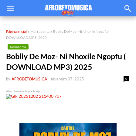
Página inicial
Marrabenta
Bobliy De Moz- Ni Nhoxile Ngopfu (
DOWNLOAD MP3) 2025
Marrabenta
Bobliy De Moz- Ni Nhoxile Ngopfu (
DOWNLOAD MP3) 2025
by
AFROBETOMUSICA
-
fevereiro 07, 2025
0
Afro House • Pop • Naija