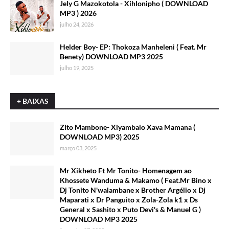
Jely G Mazokotola - Xihlonipho ( DOWNLOAD
MP3 ) 2026
julho 24, 2026
Helder Boy- EP: Thokoza Manheleni ( Feat. Mr
Benety) DOWNLOAD MP3 2025
julho 19, 2025
+ BAIXAS
Zito Mambone- Xiyambalo Xava Mamana (
DOWNLOAD MP3) 2025
março 03, 2025
Mr Xikheto Ft Mr Tonito- Homenagem ao
Khossete Wanduma & Makamo ( Feat.Mr Bino x
Dj Tonito N'walambane x Brother Argélio x Dj
Maparati x Dr Panguito x Zola-Zola k1 x Ds
General x Sashito x Puto Devi's & Manuel G )
DOWNLOAD MP3 2025