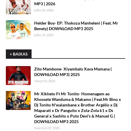
MP3 ) 2026
julho 24, 2026
Helder Boy- EP: Thokoza Manheleni ( Feat. Mr
Benety) DOWNLOAD MP3 2025
julho 19, 2025
+ BAIXAS
Zito Mambone- Xiyambalo Xava Mamana (
DOWNLOAD MP3) 2025
março 03, 2025
Mr Xikheto Ft Mr Tonito- Homenagem ao
Khossete Wanduma & Makamo ( Feat.Mr Bino x
Dj Tonito N'walambane x Brother Argélio x Dj
Maparati x Dr Panguito x Zola-Zola k1 x Ds
General x Sashito x Puto Devi's & Manuel G )
DOWNLOAD MP3 2025
fevereiro 07, 2025