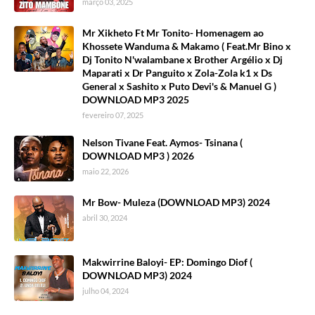
março 03, 2025
Mr Xikheto Ft Mr Tonito- Homenagem ao
Khossete Wanduma & Makamo ( Feat.Mr Bino x
Dj Tonito N'walambane x Brother Argélio x Dj
Maparati x Dr Panguito x Zola-Zola k1 x Ds
General x Sashito x Puto Devi's & Manuel G )
DOWNLOAD MP3 2025
fevereiro 07, 2025
Nelson Tivane Feat. Aymos- Tsinana (
DOWNLOAD MP3 ) 2026
maio 22, 2026
Mr Bow- Muleza (DOWNLOAD MP3) 2024
abril 30, 2024
Makwirrine Baloyi- EP: Domingo Diof (
DOWNLOAD MP3) 2024
julho 04, 2024