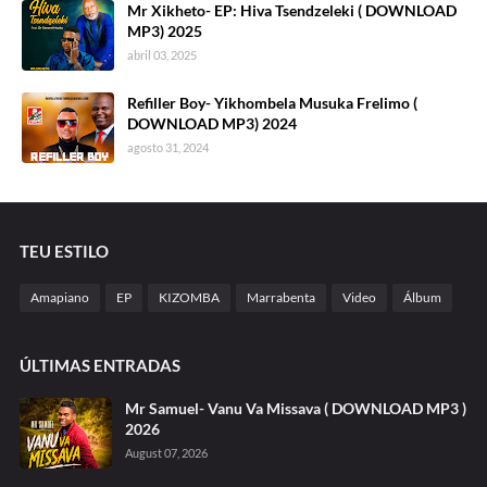
Mr Xikheto- EP: Hiva Tsendzeleki ( DOWNLOAD
MP3) 2025
abril 03, 2025
Refiller Boy- Yikhombela Musuka Frelimo (
DOWNLOAD MP3) 2024
agosto 31, 2024
TEU ESTILO
Amapiano
EP
KIZOMBA
Marrabenta
Video
Álbum
ÚLTIMAS ENTRADAS
Mr Samuel- Vanu Va Missava ( DOWNLOAD MP3 )
2026
August 07, 2026