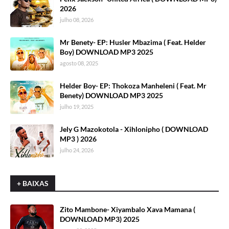
2026
julho 08, 2026
Mr Benety- EP: Husler Mbazima ( Feat. Helder
Boy) DOWNLOAD MP3 2025
agosto 08, 2025
Helder Boy- EP: Thokoza Manheleni ( Feat. Mr
Benety) DOWNLOAD MP3 2025
julho 19, 2025
Jely G Mazokotola - Xihlonipho ( DOWNLOAD
MP3 ) 2026
julho 24, 2026
+ BAIXAS
Zito Mambone- Xiyambalo Xava Mamana (
DOWNLOAD MP3) 2025