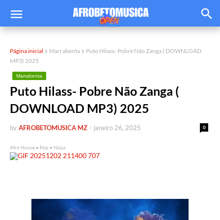
Página inicial
Marrabenta
Puto Hilass- Pobre Não Zanga ( DOWNLOAD
MP3) 2025
Marrabenta
Puto Hilass- Pobre Não Zanga (
DOWNLOAD MP3) 2025
by
AFROBETOMUSICA MZ
-
janeiro 26, 2025
0
Afro House • Pop • Naija