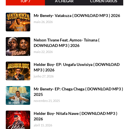
TOP 7
A CHEGAR
COMENTÁRIOS
Mr Benety- Vatakuza ( DOWNLOAD MP3 ) 2026
maio 26, 2026
Nelson Tivane Feat. Aymos- Tsinana (
DOWNLOAD MP3 ) 2026
maio 22, 2026
Helder Boy- EP: Ungafa Uswisiya ( DOWNLOAD
MP3 ) 2026
junho 27, 2026
Mr Benety- EP: Chega Chega ( DOWNLOAD MP3 )
2025
novembro 21, 2025
Helder Boy- Nitafa Nawe ( DOWNLOAD MP3 )
2026
abril 15, 2026