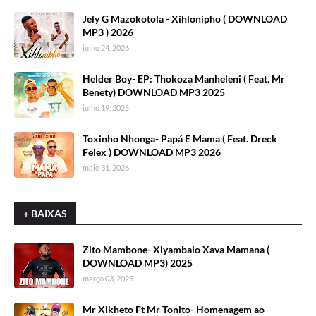
Jely G Mazokotola - Xihlonipho ( DOWNLOAD
MP3 ) 2026
julho 24, 2026
Helder Boy- EP: Thokoza Manheleni ( Feat. Mr
Benety) DOWNLOAD MP3 2025
julho 19, 2025
Toxinho Nhonga- Papá E Mama ( Feat. Dreck
Felex ) DOWNLOAD MP3 2026
maio 31, 2026
+ BAIXAS
Zito Mambone- Xiyambalo Xava Mamana (
DOWNLOAD MP3) 2025
março 03, 2025
Mr Xikheto Ft Mr Tonito- Homenagem ao