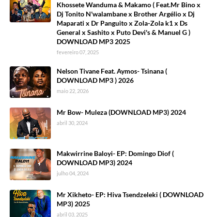
Khossete Wanduma & Makamo ( Feat.Mr Bino x
Dj Tonito N'walambane x Brother Argélio x Dj
Maparati x Dr Panguito x Zola-Zola k1 x Ds
General x Sashito x Puto Devi's & Manuel G )
DOWNLOAD MP3 2025
fevereiro 07, 2025
Nelson Tivane Feat. Aymos- Tsinana (
DOWNLOAD MP3 ) 2026
maio 22, 2026
Mr Bow- Muleza (DOWNLOAD MP3) 2024
abril 30, 2024
Makwirrine Baloyi- EP: Domingo Diof (
DOWNLOAD MP3) 2024
julho 04, 2024
Mr Xikheto- EP: Hiva Tsendzeleki ( DOWNLOAD
MP3) 2025
abril 03, 2025