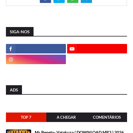
SIGA-NOS
ADS
TOP 7
A CHEGAR
COMENTÁRIOS
Mr Benety- Vatakuza ( DOWNLOAD MP3 ) 2026