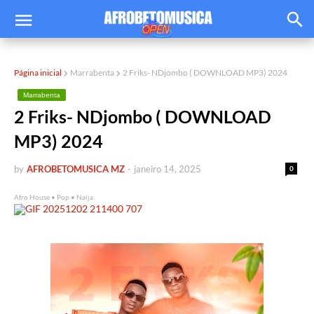
Página inicial
Marrabenta
2 Friks- NDjombo ( DOWNLOAD MP3) 2024
Marrabenta
2 Friks- NDjombo ( DOWNLOAD
MP3) 2024
by
AFROBETOMUSICA MZ
-
janeiro 14, 2025
0
Afro House • Pop • Naija