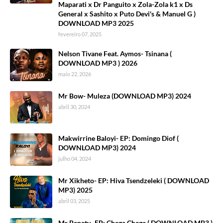
Maparati x Dr Panguito x Zola-Zola k1 x Ds
General x Sashito x Puto Devi's & Manuel G )
DOWNLOAD MP3 2025
fevereiro 07, 2025
Nelson Tivane Feat. Aymos- Tsinana (
DOWNLOAD MP3 ) 2026
maio 22, 2026
Mr Bow- Muleza (DOWNLOAD MP3) 2024
abril 30, 2024
Makwirrine Baloyi- EP: Domingo Diof (
DOWNLOAD MP3) 2024
julho 04, 2024
Mr Xikheto- EP: Hiva Tsendzeleki ( DOWNLOAD
MP3) 2025
abril 03, 2025
Mr Benety- EP: Chega Chega ( DOWNLOAD MP3 )