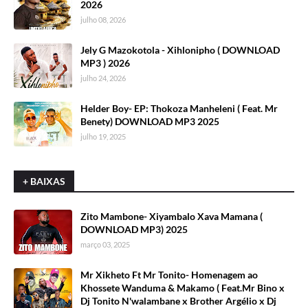
2026
julho 08, 2026
Jely G Mazokotola - Xihlonipho ( DOWNLOAD
MP3 ) 2026
julho 24, 2026
Helder Boy- EP: Thokoza Manheleni ( Feat. Mr
Benety) DOWNLOAD MP3 2025
julho 19, 2025
+ BAIXAS
Zito Mambone- Xiyambalo Xava Mamana (
DOWNLOAD MP3) 2025
março 03, 2025
Mr Xikheto Ft Mr Tonito- Homenagem ao
Khossete Wanduma & Makamo ( Feat.Mr Bino x
Dj Tonito N'walambane x Brother Argélio x Dj