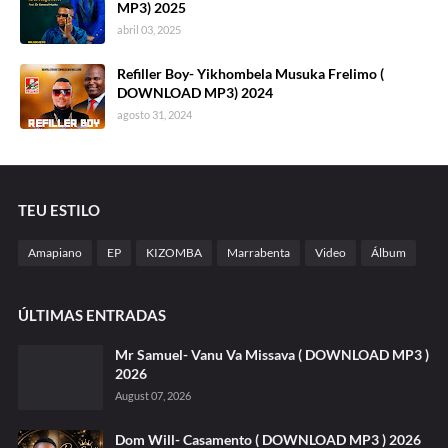
MP3) 2025
abril 03, 2025
Refiller Boy- Yikhombela Musuka Frelimo (
DOWNLOAD MP3) 2024
agosto 31, 2024
TEU ESTILO
Amapiano
EP
KIZOMBA
Marrabenta
Video
Álbum
ÚLTIMAS ENTRADAS
Mr Samuel- Vanu Va Missava ( DOWNLOAD MP3 )
2026
August 07, 2026
Dom Will- Casamento ( DOWNLOAD MP3 ) 2026