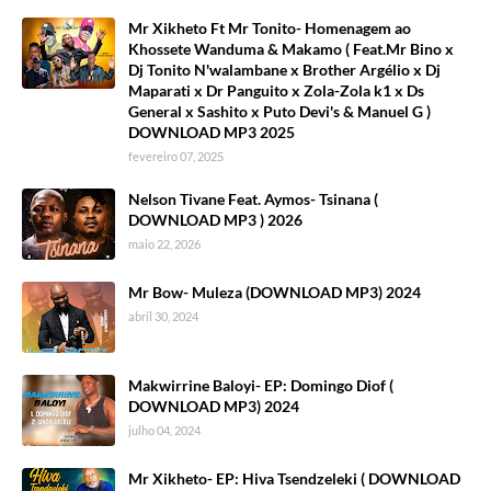
Mr Xikheto Ft Mr Tonito- Homenagem ao
Khossete Wanduma & Makamo ( Feat.Mr Bino x
Dj Tonito N'walambane x Brother Argélio x Dj
Maparati x Dr Panguito x Zola-Zola k1 x Ds
General x Sashito x Puto Devi's & Manuel G )
DOWNLOAD MP3 2025
fevereiro 07, 2025
Nelson Tivane Feat. Aymos- Tsinana (
DOWNLOAD MP3 ) 2026
maio 22, 2026
Mr Bow- Muleza (DOWNLOAD MP3) 2024
abril 30, 2024
Makwirrine Baloyi- EP: Domingo Diof (
DOWNLOAD MP3) 2024
julho 04, 2024
Mr Xikheto- EP: Hiva Tsendzeleki ( DOWNLOAD