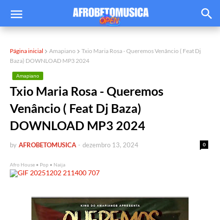
Página inicial
Amapiano
Txio Maria Rosa - Queremos Venâncio ( Feat Dj
Baza) DOWNLOAD MP3 2024
Amapiano
Txio Maria Rosa - Queremos
Venâncio ( Feat Dj Baza)
DOWNLOAD MP3 2024
by
AFROBETOMUSICA
-
dezembro 13, 2024
0
Afro House • Pop • Naija