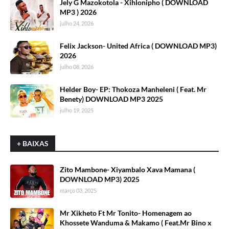
Jely G Mazokotola - Xihlonipho ( DOWNLOAD
MP3 ) 2026
julho 24, 2026
Felix Jackson- United Africa ( DOWNLOAD MP3)
2026
julho 08, 2026
Helder Boy- EP: Thokoza Manheleni ( Feat. Mr
Benety) DOWNLOAD MP3 2025
julho 19, 2025
+ BAIXAS
Zito Mambone- Xiyambalo Xava Mamana (
DOWNLOAD MP3) 2025
março 03, 2025
Mr Xikheto Ft Mr Tonito- Homenagem ao
Khossete Wanduma & Makamo ( Feat.Mr Bino x