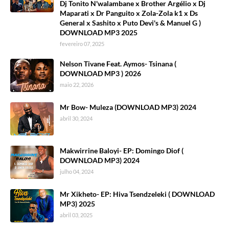
Dj Tonito N'walambane x Brother Argélio x Dj
Maparati x Dr Panguito x Zola-Zola k1 x Ds
General x Sashito x Puto Devi's & Manuel G )
DOWNLOAD MP3 2025
fevereiro 07, 2025
Nelson Tivane Feat. Aymos- Tsinana (
DOWNLOAD MP3 ) 2026
maio 22, 2026
Mr Bow- Muleza (DOWNLOAD MP3) 2024
abril 30, 2024
Makwirrine Baloyi- EP: Domingo Diof (
DOWNLOAD MP3) 2024
julho 04, 2024
Mr Xikheto- EP: Hiva Tsendzeleki ( DOWNLOAD
MP3) 2025
abril 03, 2025