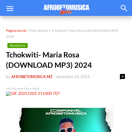
Página inicial
Marrabenta
Tchokwiti- Maria Rosa (DOWNLOAD MP3)
2024
Marrabenta
Tchokwiti- Maria Rosa
(DOWNLOAD MP3) 2024
by
AFROBETOMUSICA MZ
-
dezembro 24, 2024
0
Afro House • Pop • Naija