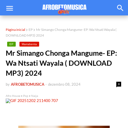
Página inicial
EP
Mr Simango Chonga Mangume- EP: Wa Ntsati Wayala (
DOWNLOAD MP3) 2024
EP
Marrabenta
Mr Simango Chonga Mangume- EP:
Wa Ntsati Wayala ( DOWNLOAD
MP3) 2024
by
AFROBETOMUSICA
-
dezembro 08, 2024
0
Afro House • Pop • Naija