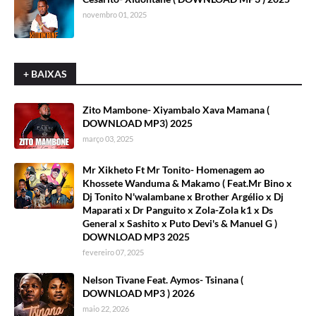
novembro 01, 2025
+ BAIXAS
Zito Mambone- Xiyambalo Xava Mamana (
DOWNLOAD MP3) 2025
março 03, 2025
Mr Xikheto Ft Mr Tonito- Homenagem ao
Khossete Wanduma & Makamo ( Feat.Mr Bino x
Dj Tonito N'walambane x Brother Argélio x Dj
Maparati x Dr Panguito x Zola-Zola k1 x Ds
General x Sashito x Puto Devi's & Manuel G )
DOWNLOAD MP3 2025
fevereiro 07, 2025
Nelson Tivane Feat. Aymos- Tsinana (
DOWNLOAD MP3 ) 2026
maio 22, 2026