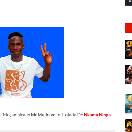
A
Intitulada
De
tor Moçambicano
Mr Mulhave
Nkama Ninga