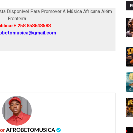
E
ta Disponível Para Promover A Música Africana Além
Fronteira
blicar+ 258 858648588
robetomusica@gmail.com
por
AFROBETOMUSICA