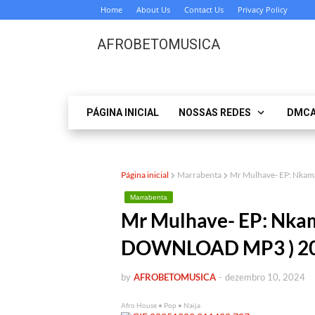
Home
About Us
Contact Us
Privacy Policy
AFROBETOMUSICA
PÁGINA INICIAL
NOSSAS REDES
DMC
Página inicial
Marrabenta
Mr Mulhave- EP: Nkam
Marrabenta
Mr Mulhave- EP: Nkam
DOWNLOAD MP3 ) 2
by
AFROBETOMUSICA
-
dezembro 10, 2024
Afro House • Pop • Naija