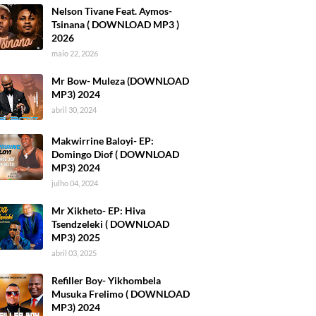
Nelson Tivane Feat. Aymos-
Tsinana ( DOWNLOAD MP3 )
2026
maio 22, 2026
Mr Bow- Muleza (DOWNLOAD
MP3) 2024
abril 30, 2024
Makwirrine Baloyi- EP:
Domingo Diof ( DOWNLOAD
MP3) 2024
julho 04, 2024
Mr Xikheto- EP: Hiva
Tsendzeleki ( DOWNLOAD
MP3) 2025
abril 03, 2025
Refiller Boy- Yikhombela
Musuka Frelimo ( DOWNLOAD
MP3) 2024