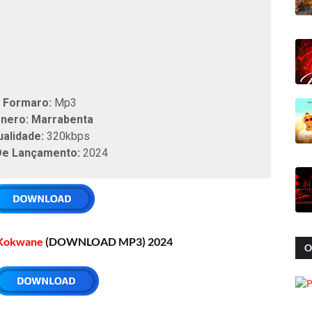
Formaro:
Mp3
nero: Marrabenta
ualidade:
320kbps
De Lançamento:
2024
Kokwane
(DOWNLOAD MP3) 2024
O