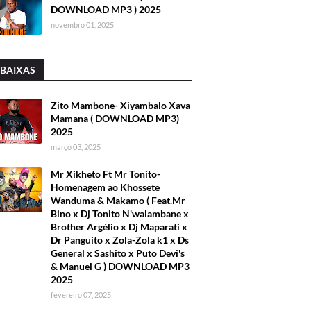
DOWNLOAD MP3 ) 2025
novembro 01, 2025
 BAIXAS
Zito Mambone- Xiyambalo Xava
Mamana ( DOWNLOAD MP3)
2025
março 03, 2025
Mr Xikheto Ft Mr Tonito-
Homenagem ao Khossete
Wanduma & Makamo ( Feat.Mr
Bino x Dj Tonito N'walambane x
Brother Argélio x Dj Maparati x
Dr Panguito x Zola-Zola k1 x Ds
General x Sashito x Puto Devi's
& Manuel G ) DOWNLOAD MP3
2025
fevereiro 07, 2025