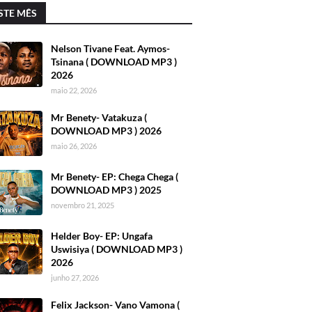
STE MÊS
Nelson Tivane Feat. Aymos-
Tsinana ( DOWNLOAD MP3 )
2026
maio 22, 2026
Mr Benety- Vatakuza (
DOWNLOAD MP3 ) 2026
maio 26, 2026
Mr Benety- EP: Chega Chega (
DOWNLOAD MP3 ) 2025
novembro 21, 2025
Helder Boy- EP: Ungafa
Uswisiya ( DOWNLOAD MP3 )
2026
junho 27, 2026
Felix Jackson- Vano Vamona (