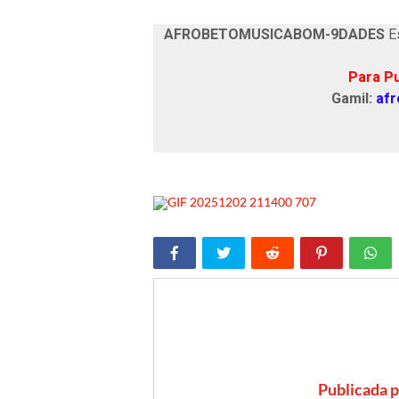
AFROBETOMUSICABOM-9DADES
Es
Para Pu
Gamil:
af
Publicada 