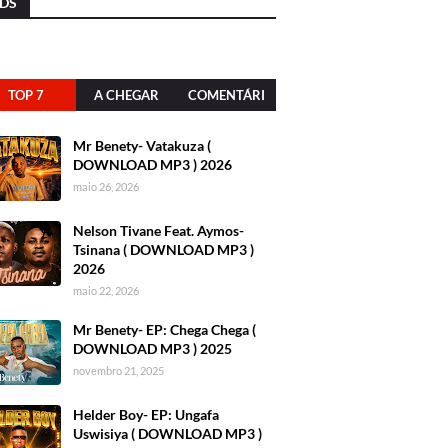
DS
TOP 7
A CHEGAR
COMENTÁRI
OS
Mr Benety- Vatakuza (
DOWNLOAD MP3 ) 2026
maio 26, 2026
Nelson Tivane Feat. Aymos-
Tsinana ( DOWNLOAD MP3 )
2026
maio 22, 2026
Mr Benety- EP: Chega Chega (
DOWNLOAD MP3 ) 2025
novembro 21, 2025
Helder Boy- EP: Ungafa
Uswisiya ( DOWNLOAD MP3 )