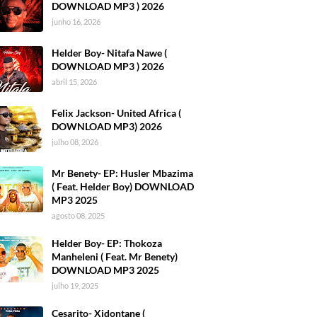
DOWNLOAD MP3 ) 2026
junho 16, 2026
Helder Boy- Nitafa Nawe (
DOWNLOAD MP3 ) 2026
abril 15, 2026
Felix Jackson- United Africa (
DOWNLOAD MP3) 2026
julho 08, 2026
Mr Benety- EP: Husler Mbazima
( Feat. Helder Boy) DOWNLOAD
MP3 2025
agosto 08, 2025
Helder Boy- EP: Thokoza
Manheleni ( Feat. Mr Benety)
DOWNLOAD MP3 2025
julho 19, 2025
Cesarito- Xidontane (