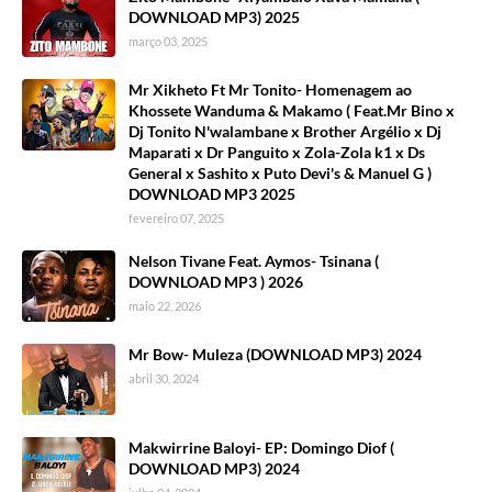
DOWNLOAD MP3) 2025
março 03, 2025
Mr Xikheto Ft Mr Tonito- Homenagem ao
Khossete Wanduma & Makamo ( Feat.Mr Bino x
Dj Tonito N'walambane x Brother Argélio x Dj
Maparati x Dr Panguito x Zola-Zola k1 x Ds
General x Sashito x Puto Devi's & Manuel G )
DOWNLOAD MP3 2025
fevereiro 07, 2025
Nelson Tivane Feat. Aymos- Tsinana (
DOWNLOAD MP3 ) 2026
maio 22, 2026
Mr Bow- Muleza (DOWNLOAD MP3) 2024
abril 30, 2024
Makwirrine Baloyi- EP: Domingo Diof (
DOWNLOAD MP3) 2024