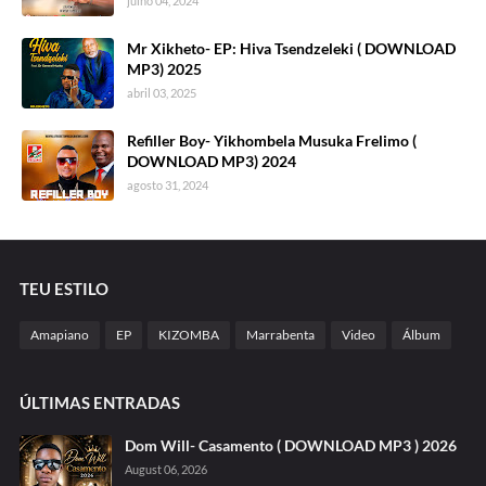
julho 04, 2024
Mr Xikheto- EP: Hiva Tsendzeleki ( DOWNLOAD
MP3) 2025
abril 03, 2025
Refiller Boy- Yikhombela Musuka Frelimo (
DOWNLOAD MP3) 2024
agosto 31, 2024
TEU ESTILO
Amapiano
EP
KIZOMBA
Marrabenta
Video
Álbum
ÚLTIMAS ENTRADAS
Dom Will- Casamento ( DOWNLOAD MP3 ) 2026
August 06, 2026