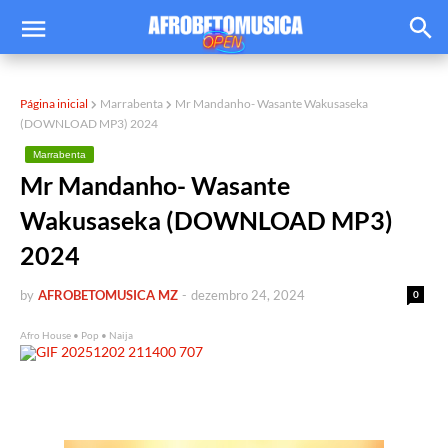
Página inicial
Marrabenta
Mr Mandanho- Wasante Wakusaseka
(DOWNLOAD MP3) 2024
Marrabenta
Mr Mandanho- Wasante
Wakusaseka (DOWNLOAD MP3)
2024
by
AFROBETOMUSICA MZ
-
dezembro 24, 2024
0
Afro House • Pop • Naija