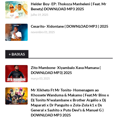
Helder Boy- EP: Thokoza Manheleni ( Feat. Mr
Benety) DOWNLOAD MP3 2025
julho 19, 2025
Cesarito- Xidontane ( DOWNLOAD MP3 ) 2025
novembro 01, 2025
+ BAIXAS
Zito Mambone- Xiyambalo Xava Mamana (
DOWNLOAD MP3) 2025
março 03, 2025
Mr Xikheto Ft Mr Tonito- Homenagem ao
Khossete Wanduma & Makamo ( Feat.Mr Bino x
Dj Tonito N'walambane x Brother Argélio x Dj
Maparati x Dr Panguito x Zola-Zola k1 x Ds
General x Sashito x Puto Devi's & Manuel G )
DOWNLOAD MP3 2025