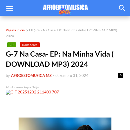
Página inicial
EP
G-7 Na Casa- EP: Na Minha Vida ( DOWNLOAD MP3)
2024
EP
Marrabenta
G-7 Na Casa- EP: Na Minha Vida (
DOWNLOAD MP3) 2024
by
AFROBETOMUSICA MZ
-
dezembro 31, 2024
0
Afro House • Pop • Naija