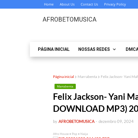
Home
About Us
Contact Us
Privacy Policy
AFROBETOMUSICA
PÁGINA INICIAL
NOSSAS REDES
DMC
Página inicial
Marrabenta
Felix Jackson- Yani 
Marrabenta
Felix Jackson- Yani M
DOWNLOAD MP3) 20
by
AFROBETOMUSICA
-
dezembro 09, 2024
Afro House • Pop • Naija