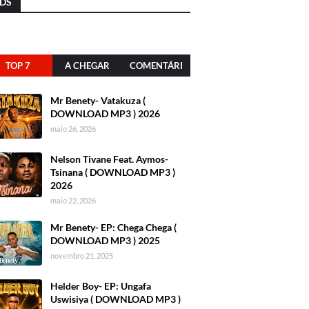
DS
TOP 7
A CHEGAR
COMENTÁRI
OS
Mr Benety- Vatakuza (
DOWNLOAD MP3 ) 2026
maio 26, 2026
Nelson Tivane Feat. Aymos-
Tsinana ( DOWNLOAD MP3 )
2026
maio 22, 2026
Mr Benety- EP: Chega Chega (
DOWNLOAD MP3 ) 2025
novembro 21, 2025
Helder Boy- EP: Ungafa
Uswisiya ( DOWNLOAD MP3 )