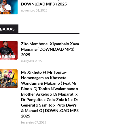
DOWNLOAD MP3 ) 2025
novembro 01, 2025
 BAIXAS
Zito Mambone- Xiyambalo Xava
Mamana ( DOWNLOAD MP3)
2025
março 03, 2025
Mr Xikheto Ft Mr Tonito-
Homenagem ao Khossete
Wanduma & Makamo ( Feat.Mr
Bino x Dj Tonito N'walambane x
Brother Argélio x Dj Maparati x
Dr Panguito x Zola-Zola k1 x Ds
General x Sashito x Puto Devi's
& Manuel G ) DOWNLOAD MP3
2025
fevereiro 07, 2025