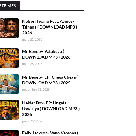
STE MÊS
Nelson Tivane Feat. Aymos-
Tsinana ( DOWNLOAD MP3 )
2026
maio 22, 2026
Mr Benety- Vatakuza (
DOWNLOAD MP3 ) 2026
maio 26, 2026
Mr Benety- EP: Chega Chega (
DOWNLOAD MP3 ) 2025
novembro 21, 2025
Helder Boy- EP: Ungafa
Uswisiya ( DOWNLOAD MP3 )
2026
junho 27, 2026
Felix Jackson- Vano Vamona (