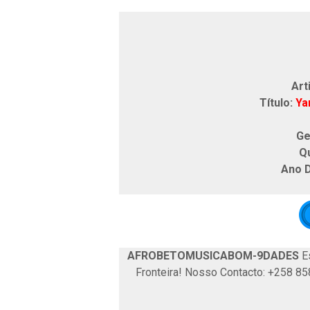
Art
Título:
Yan
Ge
Q
Ano 
AFROBETOMUSICABOM-9DADES
Es
Fronteira! Nosso Contacto: +258 8