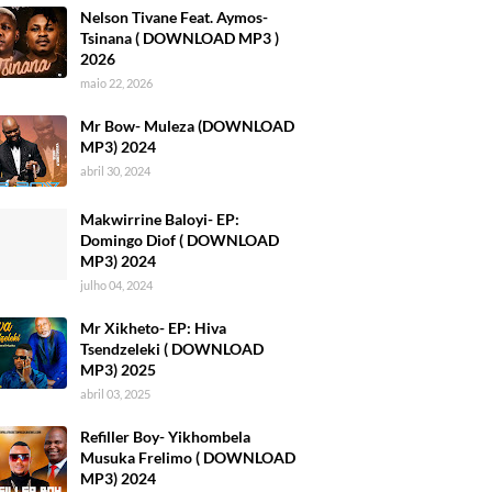
Nelson Tivane Feat. Aymos-
Tsinana ( DOWNLOAD MP3 )
2026
maio 22, 2026
Mr Bow- Muleza (DOWNLOAD
MP3) 2024
abril 30, 2024
Makwirrine Baloyi- EP:
Domingo Diof ( DOWNLOAD
MP3) 2024
julho 04, 2024
Mr Xikheto- EP: Hiva
Tsendzeleki ( DOWNLOAD
MP3) 2025
abril 03, 2025
Refiller Boy- Yikhombela
Musuka Frelimo ( DOWNLOAD
MP3) 2024