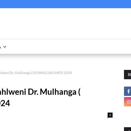
A
Mahlweni Dr. Mulhanga ( DOWNLOAD MP3) 2024
S
ahlweni Dr. Mulhanga (
24
0