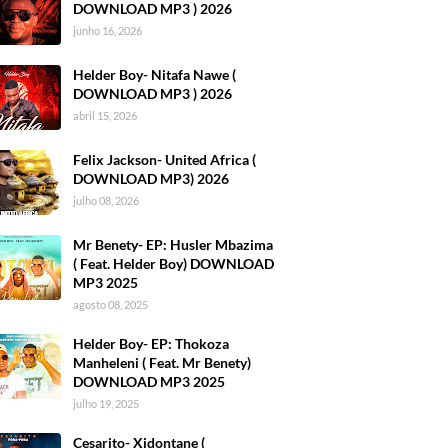
DOWNLOAD MP3 ) 2026
junho 16, 2026
Helder Boy- Nitafa Nawe (
DOWNLOAD MP3 ) 2026
abril 15, 2026
Felix Jackson- United Africa (
DOWNLOAD MP3) 2026
julho 08, 2026
Mr Benety- EP: Husler Mbazima
( Feat. Helder Boy) DOWNLOAD
MP3 2025
agosto 08, 2025
Helder Boy- EP: Thokoza
Manheleni ( Feat. Mr Benety)
DOWNLOAD MP3 2025
julho 19, 2025
Cesarito- Xidontane (