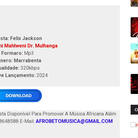
ista: Felix Jackson
i Mahlweni Dr. Mulhanga
Formaro:
Mp3
nero: Marrabenta
ualidade:
320kbps
De Lançamento:
2024
O
ta Disponível Para Promover A Música Africana Além
58648588 E-Mail:
AFROBETOMUSICA@GMAIL.COM