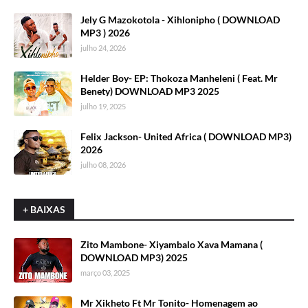
Jely G Mazokotola - Xihlonipho ( DOWNLOAD
MP3 ) 2026
julho 24, 2026
Helder Boy- EP: Thokoza Manheleni ( Feat. Mr
Benety) DOWNLOAD MP3 2025
julho 19, 2025
Felix Jackson- United Africa ( DOWNLOAD MP3)
2026
julho 08, 2026
+ BAIXAS
Zito Mambone- Xiyambalo Xava Mamana (
DOWNLOAD MP3) 2025
março 03, 2025
Mr Xikheto Ft Mr Tonito- Homenagem ao