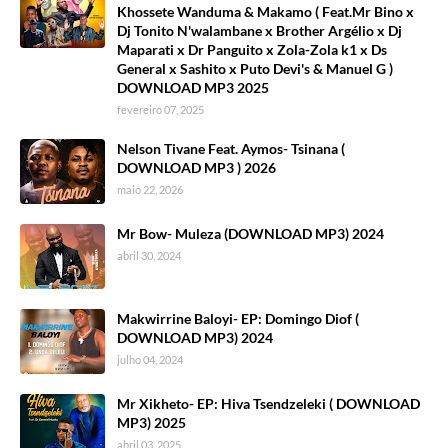
Khossete Wanduma & Makamo ( Feat.Mr Bino x
Dj Tonito N'walambane x Brother Argélio x Dj
Maparati x Dr Panguito x Zola-Zola k1 x Ds
General x Sashito x Puto Devi's & Manuel G )
DOWNLOAD MP3 2025
fevereiro 07, 2025
Nelson Tivane Feat. Aymos- Tsinana (
DOWNLOAD MP3 ) 2026
maio 22, 2026
Mr Bow- Muleza (DOWNLOAD MP3) 2024
abril 30, 2024
Makwirrine Baloyi- EP: Domingo Diof (
DOWNLOAD MP3) 2024
julho 04, 2024
Mr Xikheto- EP: Hiva Tsendzeleki ( DOWNLOAD
MP3) 2025
abril 03, 2025