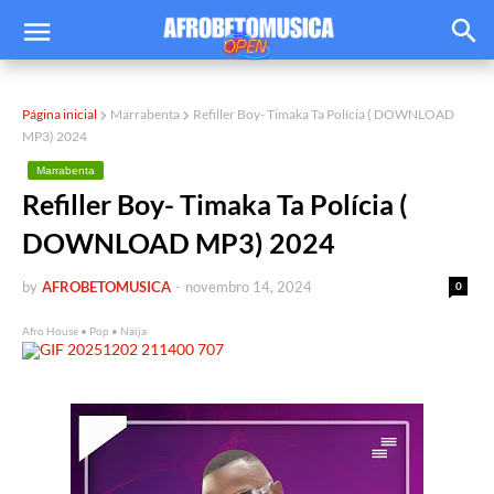
Página inicial
Marrabenta
Refiller Boy- Timaka Ta Polícia ( DOWNLOAD
MP3) 2024
Marrabenta
Refiller Boy- Timaka Ta Polícia (
DOWNLOAD MP3) 2024
by
AFROBETOMUSICA
-
novembro 14, 2024
0
Afro House • Pop • Naija