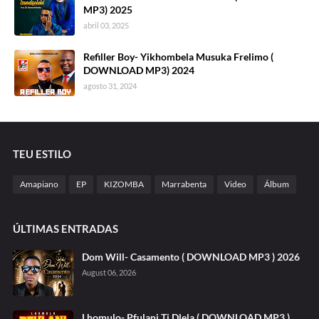
MP3) 2025
abril 03, 2025
Refiller Boy- Yikhombela Musuka Frelimo (
DOWNLOAD MP3) 2024
agosto 31, 2024
TEU ESTILO
Amapiano
EP
KIZOMBA
Marrabenta
Video
Álbum
ÚLTIMAS ENTRADAS
Dom Will- Casamento ( DOWNLOAD MP3 ) 2026
August 06, 2026
Lhomulo- Pfulani Ti Dlela ( DOWNLOAD MP3 )