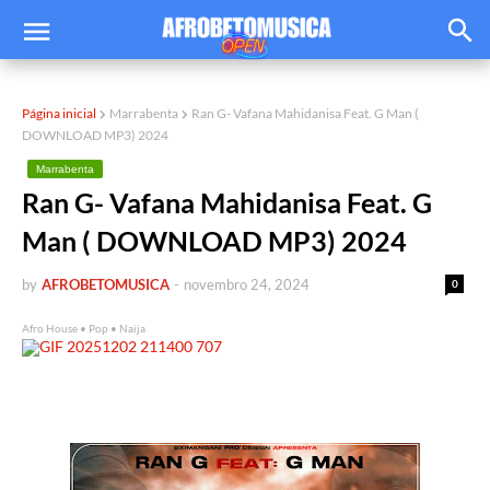
Página inicial
Marrabenta
Ran G- Vafana Mahidanisa Feat. G Man (
DOWNLOAD MP3) 2024
Marrabenta
Ran G- Vafana Mahidanisa Feat. G
Man ( DOWNLOAD MP3) 2024
by
AFROBETOMUSICA
-
novembro 24, 2024
0
Afro House • Pop • Naija