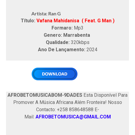
Artista: Ran G
Título:
Vafana Mahidanisa ( Feat. G Man )
Formaro:
Mp3
Genero: Marrabenta
Qualidade:
320kbps
Ano De Lançamento:
2024
AFROBETOMUSICABOM-9DADES
Esta Disponível Para
Promover A Música Africana Além Fronteira! Nosso
Contacto: +258 858648588 E-
Mail:
AFROBETOMUSICA@GMAIL.COM