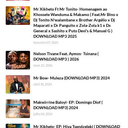
Mr Xikheto Ft Mr Tonito- Homenagem ao
Khossete Wanduma & Makamo ( Feat.Mr Bino x
Dj Tonito N'walambane x Brother Argélio x Dj
Maparati x Dr Panguito x Zola-Zola k1 x Ds
General x Sashito x Puto Devi's & Manuel G )
DOWNLOAD MP3 2025
fevereiro 07, 2025
Nelson Tivane Feat. Aymos- Tsinana (
DOWNLOAD MP3 ) 2026
maio 22, 2026
Mr Bow- Muleza (DOWNLOAD MP3) 2024
abril 30, 2024
Makwirrine Baloyi- EP: Domingo Diof (
DOWNLOAD MP3) 2024
julho 04, 2024
Mr Xikheto- EP: Hiva Tsendzeleki ( DOWNLOAD