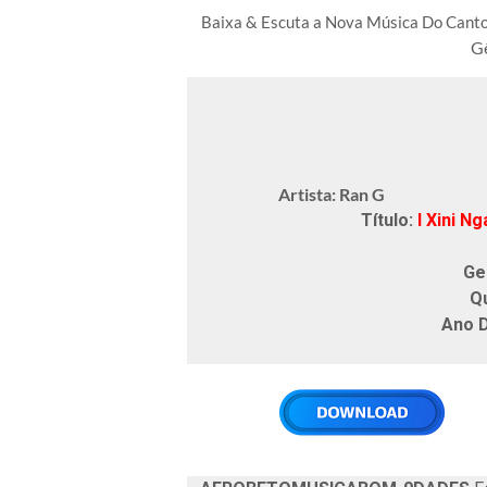
Baixa & Escuta a Nova Música Do Can
G
Artista: Ran G
Título:
I Xini N
Ge
Q
Ano 