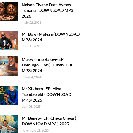
Nelson Tivane Feat. Aymos-
Tsinana ( DOWNLOAD MP3 )
2026
maio 22, 2026
Mr Bow- Muleza (DOWNLOAD
MP3) 2024
abril 30, 2024
Makwirrine Baloyi- EP:
Domingo Diof ( DOWNLOAD
MP3) 2024
julho 04, 2024
Mr Xikheto- EP: Hiva
Tsendzeleki ( DOWNLOAD
MP3) 2025
abril 03, 2025
Mr Benety- EP: Chega Chega (
DOWNLOAD MP3 ) 2025
novembro 21, 2025