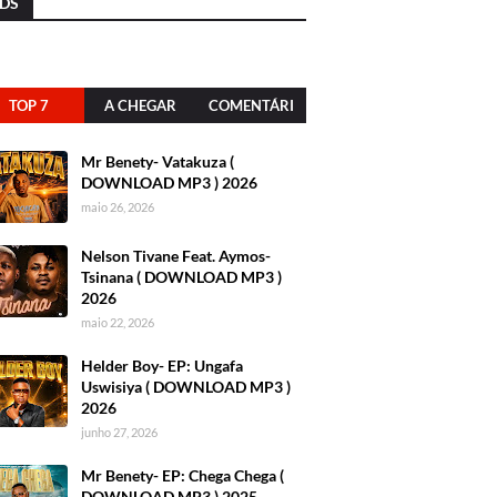
DS
TOP 7
A CHEGAR
COMENTÁRI
OS
Mr Benety- Vatakuza (
DOWNLOAD MP3 ) 2026
maio 26, 2026
Nelson Tivane Feat. Aymos-
Tsinana ( DOWNLOAD MP3 )
2026
maio 22, 2026
Helder Boy- EP: Ungafa
Uswisiya ( DOWNLOAD MP3 )
2026
junho 27, 2026
Mr Benety- EP: Chega Chega (
DOWNLOAD MP3 ) 2025