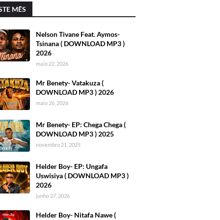
STE MÊS
Nelson Tivane Feat. Aymos-
Tsinana ( DOWNLOAD MP3 )
2026
maio 22, 2026
Mr Benety- Vatakuza (
DOWNLOAD MP3 ) 2026
maio 26, 2026
Mr Benety- EP: Chega Chega (
DOWNLOAD MP3 ) 2025
novembro 21, 2025
Helder Boy- EP: Ungafa
Uswisiya ( DOWNLOAD MP3 )
2026
junho 27, 2026
Helder Boy- Nitafa Nawe (