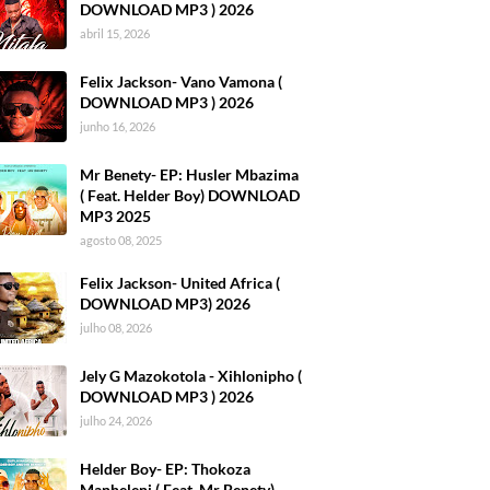
DOWNLOAD MP3 ) 2026
abril 15, 2026
Felix Jackson- Vano Vamona (
DOWNLOAD MP3 ) 2026
junho 16, 2026
Mr Benety- EP: Husler Mbazima
( Feat. Helder Boy) DOWNLOAD
MP3 2025
agosto 08, 2025
Felix Jackson- United Africa (
DOWNLOAD MP3) 2026
julho 08, 2026
Jely G Mazokotola - Xihlonipho (
DOWNLOAD MP3 ) 2026
julho 24, 2026
Helder Boy- EP: Thokoza
Manheleni ( Feat. Mr Benety)