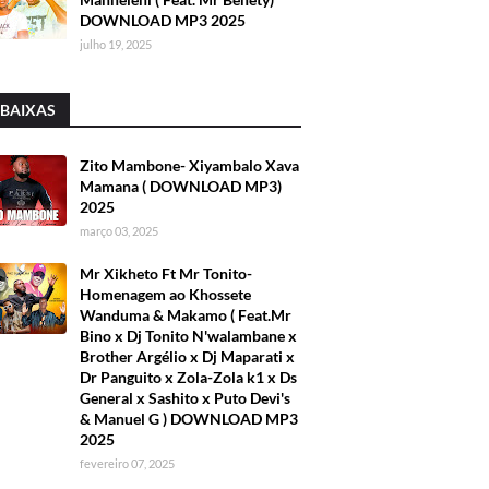
DOWNLOAD MP3 2025
julho 19, 2025
 BAIXAS
Zito Mambone- Xiyambalo Xava
Mamana ( DOWNLOAD MP3)
2025
março 03, 2025
Mr Xikheto Ft Mr Tonito-
Homenagem ao Khossete
Wanduma & Makamo ( Feat.Mr
Bino x Dj Tonito N'walambane x
Brother Argélio x Dj Maparati x
Dr Panguito x Zola-Zola k1 x Ds
General x Sashito x Puto Devi's
& Manuel G ) DOWNLOAD MP3
2025
fevereiro 07, 2025