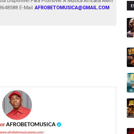
ta Disponível Para Promover A Música Africana Além
E
58648588 E-Mail:
AFROBETOMUSICA@GMAIL.COM
por
AFROBETOMUSICA
//www.afrobetomusicanews.com/