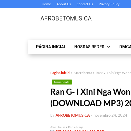
Home
About Us
Contact Us
Privacy Policy
AFROBETOMUSICA
PÁGINA INICIAL
NOSSAS REDES
DMC
Página inicial
Marrabenta
Ran G- I Xini Nga Wo
Marrabenta
Ran G- I Xini Nga Won
(DOWNLOAD MP3) 2
by
AFROBETOMUSICA
-
novembro 24, 2024
Afro House • Pop • Naija