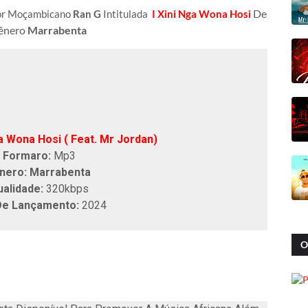
De
tor Moçambicano
Ran G
Intitulada
I Xini Nga Wona Hosi
ênero
Marrabenta
ga Wona Hosi ( Feat. Mr Jordan)
Formaro:
Mp3
nero: Marrabenta
ualidade:
320kbps
De Lançamento:
2024
O