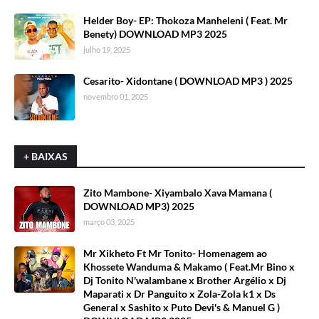
Helder Boy- EP: Thokoza Manheleni ( Feat. Mr
Benety) DOWNLOAD MP3 2025
julho 19, 2025
Cesarito- Xidontane ( DOWNLOAD MP3 ) 2025
novembro 01, 2025
+ BAIXAS
Zito Mambone- Xiyambalo Xava Mamana (
DOWNLOAD MP3) 2025
março 03, 2025
Mr Xikheto Ft Mr Tonito- Homenagem ao
Khossete Wanduma & Makamo ( Feat.Mr Bino x
Dj Tonito N'walambane x Brother Argélio x Dj
Maparati x Dr Panguito x Zola-Zola k1 x Ds
General x Sashito x Puto Devi's & Manuel G )