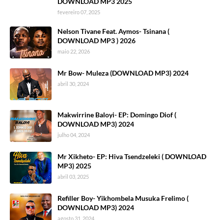
DOWNLOAD MP3 2025
fevereiro 07, 2025
Nelson Tivane Feat. Aymos- Tsinana (
DOWNLOAD MP3 ) 2026
maio 22, 2026
Mr Bow- Muleza (DOWNLOAD MP3) 2024
abril 30, 2024
Makwirrine Baloyi- EP: Domingo Diof (
DOWNLOAD MP3) 2024
julho 04, 2024
Mr Xikheto- EP: Hiva Tsendzeleki ( DOWNLOAD
MP3) 2025
abril 03, 2025
Refiller Boy- Yikhombela Musuka Frelimo (
DOWNLOAD MP3) 2024
agosto 31, 2024