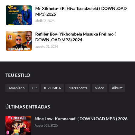
Mr Xikheto- EP: Hiva Tsendzeleki ( DOWNLOAD
MP3) 2025
abril 03, 2025
Refiller Boy- Yikhombela Musuka Frelimo (
DOWNLOAD MP3) 2024
agosto 31, 2024
TEU ESTILO
Amapiano
EP
KIZOMBA
Marrabenta
Video
Álbum
ÚLTIMAS ENTRADAS
Nine Low- Kumnanadi ( DOWNLOAD MP3 ) 2026
August 05, 2026