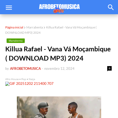
Página inicial
Marrabenta
Killua Rafael - Vana Vá Moçambique (
DOWNLOAD MP3) 2024
Marrabenta
Killua Rafael - Vana Vá Moçambique
( DOWNLOAD MP3) 2024
by
AFROBETOMUSICA
-
novembro 12, 2024
0
Afro House • Pop • Naija