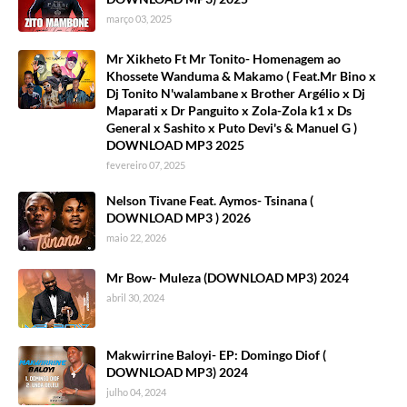
março 03, 2025
Mr Xikheto Ft Mr Tonito- Homenagem ao
Khossete Wanduma & Makamo ( Feat.Mr Bino x
Dj Tonito N'walambane x Brother Argélio x Dj
Maparati x Dr Panguito x Zola-Zola k1 x Ds
General x Sashito x Puto Devi's & Manuel G )
DOWNLOAD MP3 2025
fevereiro 07, 2025
Nelson Tivane Feat. Aymos- Tsinana (
DOWNLOAD MP3 ) 2026
maio 22, 2026
Mr Bow- Muleza (DOWNLOAD MP3) 2024
abril 30, 2024
Makwirrine Baloyi- EP: Domingo Diof (
DOWNLOAD MP3) 2024
julho 04, 2024