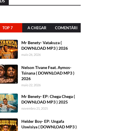
DS
TOP 7
A CHEGAR
COMENTÁRI
OS
Mr Benety- Vatakuza (
DOWNLOAD MP3 ) 2026
maio 26, 2026
Nelson Tivane Feat. Aymos-
Tsinana ( DOWNLOAD MP3 )
2026
maio 22, 2026
Mr Benety- EP: Chega Chega (
DOWNLOAD MP3 ) 2025
novembro 21, 2025
Helder Boy- EP: Ungafa
Uswisiya ( DOWNLOAD MP3 )