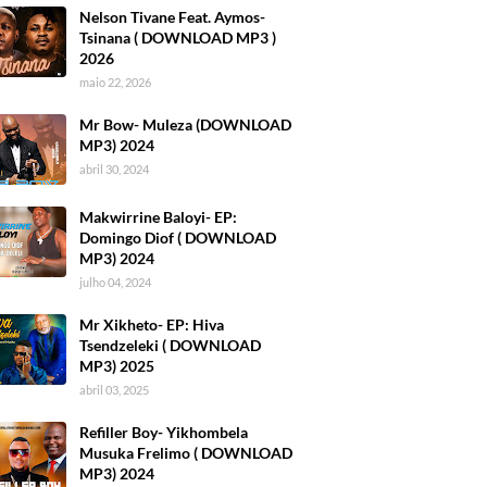
Nelson Tivane Feat. Aymos-
Tsinana ( DOWNLOAD MP3 )
2026
maio 22, 2026
Mr Bow- Muleza (DOWNLOAD
MP3) 2024
abril 30, 2024
Makwirrine Baloyi- EP:
Domingo Diof ( DOWNLOAD
MP3) 2024
julho 04, 2024
Mr Xikheto- EP: Hiva
Tsendzeleki ( DOWNLOAD
MP3) 2025
abril 03, 2025
Refiller Boy- Yikhombela
Musuka Frelimo ( DOWNLOAD
MP3) 2024