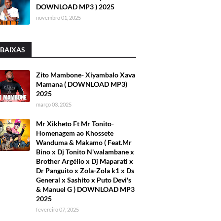
DOWNLOAD MP3 ) 2025
novembro 01, 2025
 BAIXAS
Zito Mambone- Xiyambalo Xava
Mamana ( DOWNLOAD MP3)
2025
março 03, 2025
Mr Xikheto Ft Mr Tonito-
Homenagem ao Khossete
Wanduma & Makamo ( Feat.Mr
Bino x Dj Tonito N'walambane x
Brother Argélio x Dj Maparati x
Dr Panguito x Zola-Zola k1 x Ds
General x Sashito x Puto Devi's
& Manuel G ) DOWNLOAD MP3
2025
fevereiro 07, 2025