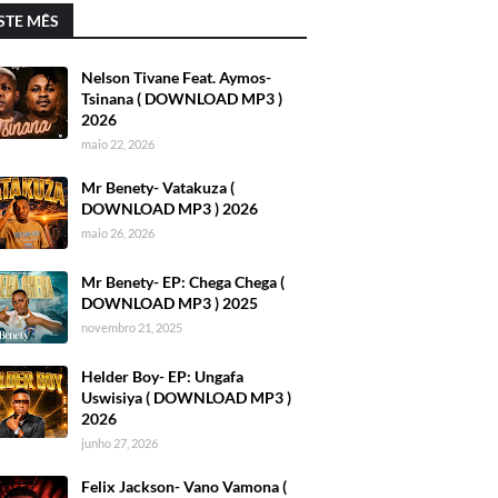
STE MÊS
Nelson Tivane Feat. Aymos-
Tsinana ( DOWNLOAD MP3 )
2026
maio 22, 2026
Mr Benety- Vatakuza (
DOWNLOAD MP3 ) 2026
maio 26, 2026
Mr Benety- EP: Chega Chega (
DOWNLOAD MP3 ) 2025
novembro 21, 2025
Helder Boy- EP: Ungafa
Uswisiya ( DOWNLOAD MP3 )
2026
junho 27, 2026
Felix Jackson- Vano Vamona (