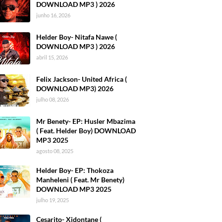
DOWNLOAD MP3 ) 2026
junho 16, 2026
Helder Boy- Nitafa Nawe (
DOWNLOAD MP3 ) 2026
abril 15, 2026
Felix Jackson- United Africa (
DOWNLOAD MP3) 2026
julho 08, 2026
Mr Benety- EP: Husler Mbazima
( Feat. Helder Boy) DOWNLOAD
MP3 2025
agosto 08, 2025
Helder Boy- EP: Thokoza
Manheleni ( Feat. Mr Benety)
DOWNLOAD MP3 2025
julho 19, 2025
Cesarito- Xidontane (