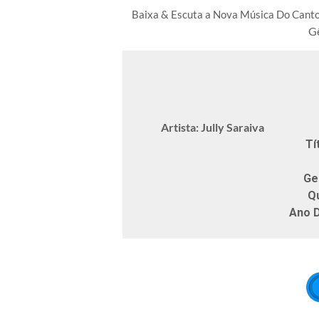
Baixa & Escuta a Nova Música Do Can
G
Artista: Jully Saraiva
Tí
Ge
Q
Ano 