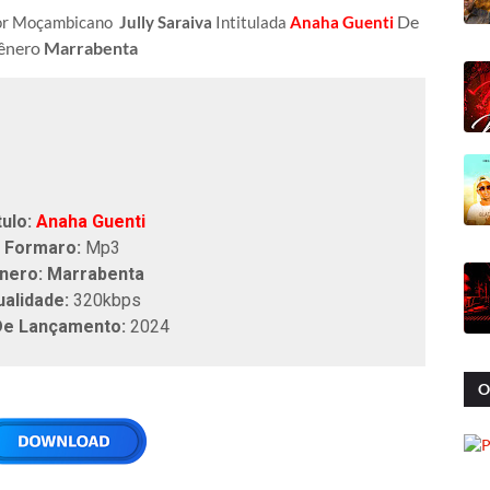
De
tor Moçambicano
Jully Saraiva
Intitulada
Anaha Guenti
ênero
Marrabenta
tulo:
Anaha Guenti
Formaro:
Mp3
nero: Marrabenta
ualidade:
320kbps
De Lançamento:
2024
O