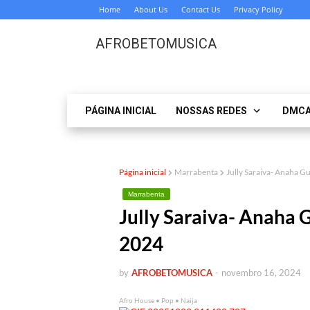
Home
About Us
Contact Us
Privacy Policy
AFROBETOMUSICA
PÁGINA INICIAL
NOSSAS REDES
DMC
Página inicial
Marrabenta
Jully Saraiva- Anaha
Marrabenta
Jully Saraiva- Anah
2024
by
AFROBETOMUSICA
-
novembro 16, 2024
Afro House • Pop • Naija