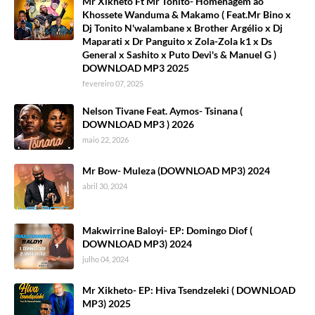
Mr Xikheto Ft Mr Tonito- Homenagem ao
Khossete Wanduma & Makamo ( Feat.Mr Bino x
Dj Tonito N'walambane x Brother Argélio x Dj
Maparati x Dr Panguito x Zola-Zola k1 x Ds
General x Sashito x Puto Devi's & Manuel G )
DOWNLOAD MP3 2025
fevereiro 07, 2025
Nelson Tivane Feat. Aymos- Tsinana (
DOWNLOAD MP3 ) 2026
maio 22, 2026
Mr Bow- Muleza (DOWNLOAD MP3) 2024
abril 30, 2024
Makwirrine Baloyi- EP: Domingo Diof (
DOWNLOAD MP3) 2024
julho 04, 2024
Mr Xikheto- EP: Hiva Tsendzeleki ( DOWNLOAD
MP3) 2025