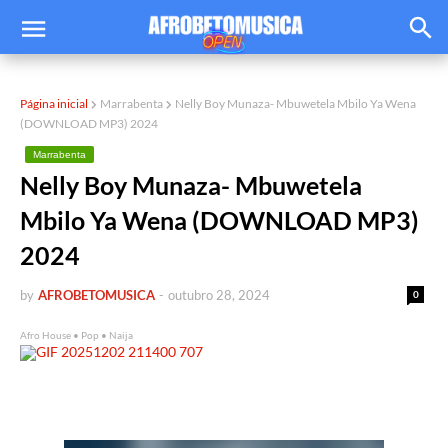
Página inicial
Marrabenta
Nelly Boy Munaza- Mbuwetela Mbilo Ya Wena
(DOWNLOAD MP3) 2024
Marrabenta
Nelly Boy Munaza- Mbuwetela
Mbilo Ya Wena (DOWNLOAD MP3)
2024
by
AFROBETOMUSICA
-
outubro 28, 2024
0
Afro House • Pop • Naija