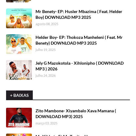
Mr Benety- EP: Husler Mbazima ( Feat. Helder
Boy) DOWNLOAD MP3 2025
agosto 08, 2025
Helder Boy- EP: Thokoza Manheleni ( Feat. Mr
Benety) DOWNLOAD MP3 2025
julho 19, 2025
Jely G Mazokotola - Xihlonipho ( DOWNLOAD
MP3 ) 2026
julho 24, 2026
+ BAIXAS
Zito Mambone- Xiyambalo Xava Mamana (
DOWNLOAD MP3) 2025
março 03, 2025