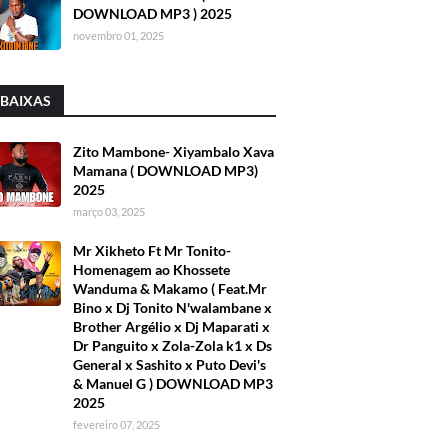
DOWNLOAD MP3 ) 2025
novembro 01, 2025
 BAIXAS
Zito Mambone- Xiyambalo Xava
Mamana ( DOWNLOAD MP3)
2025
março 03, 2025
Mr Xikheto Ft Mr Tonito-
Homenagem ao Khossete
Wanduma & Makamo ( Feat.Mr
Bino x Dj Tonito N'walambane x
Brother Argélio x Dj Maparati x
Dr Panguito x Zola-Zola k1 x Ds
General x Sashito x Puto Devi's
& Manuel G ) DOWNLOAD MP3
2025
fevereiro 07, 2025