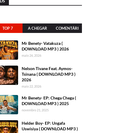
DS
TOP 7
A CHEGAR
COMENTÁRI
OS
Mr Benety- Vatakuza (
DOWNLOAD MP3 ) 2026
maio 26, 2026
Nelson Tivane Feat. Aymos-
Tsinana ( DOWNLOAD MP3 )
2026
maio 22, 2026
Mr Benety- EP: Chega Chega (
DOWNLOAD MP3 ) 2025
novembro 21, 2025
Helder Boy- EP: Ungafa
Uswisiya ( DOWNLOAD MP3 )