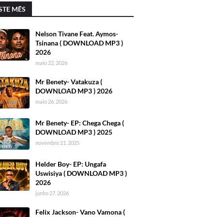
STE MÊS
Nelson Tivane Feat. Aymos-
Tsinana ( DOWNLOAD MP3 )
2026
maio 22, 2026
Mr Benety- Vatakuza (
DOWNLOAD MP3 ) 2026
maio 26, 2026
Mr Benety- EP: Chega Chega (
DOWNLOAD MP3 ) 2025
novembro 21, 2025
Helder Boy- EP: Ungafa
Uswisiya ( DOWNLOAD MP3 )
2026
junho 27, 2026
Felix Jackson- Vano Vamona (