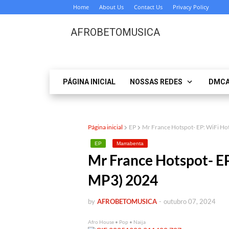
Home
About Us
Contact Us
Privacy Policy
AFROBETOMUSICA
PÁGINA INICIAL
NOSSAS REDES
DMC
Página inicial
EP
Mr France Hotspot- EP: WiFi 
EP
Marrabenta
Mr France Hotspot- 
MP3) 2024
by
AFROBETOMUSICA
-
outubro 07, 2024
Afro House • Pop • Naija