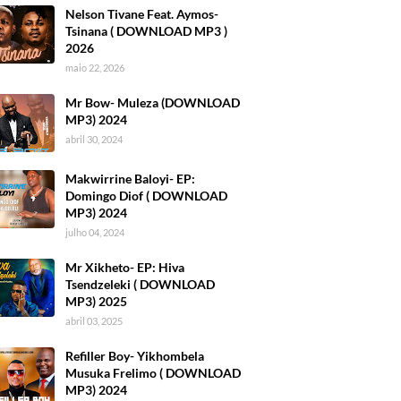
Nelson Tivane Feat. Aymos-
Tsinana ( DOWNLOAD MP3 )
2026
maio 22, 2026
Mr Bow- Muleza (DOWNLOAD
MP3) 2024
abril 30, 2024
Makwirrine Baloyi- EP:
Domingo Diof ( DOWNLOAD
MP3) 2024
julho 04, 2024
Mr Xikheto- EP: Hiva
Tsendzeleki ( DOWNLOAD
MP3) 2025
abril 03, 2025
Refiller Boy- Yikhombela
Musuka Frelimo ( DOWNLOAD
MP3) 2024