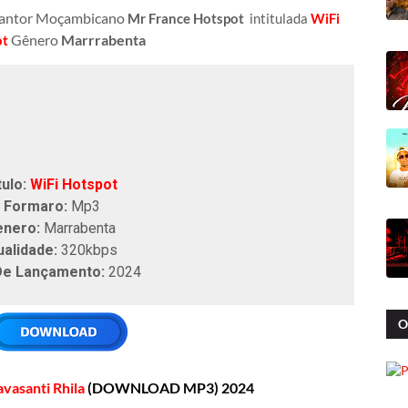
Cantor Moçambicano
Mr France Hotspot
i
ntitulada
WiFi
Gênero
Marrrabenta
ot
tulo:
WiFi Hotspot
Formaro:
Mp3
enero:
Marrabenta
ualidade:
320kbps
De Lançamento:
2024
O
avasanti Rhila
(DOWNLOAD MP3) 2024