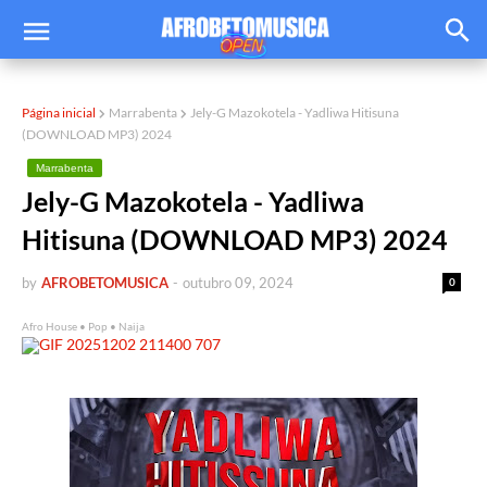
Página inicial
Marrabenta
Jely-G Mazokotela - Yadliwa Hitisuna
(DOWNLOAD MP3) 2024
Marrabenta
Jely-G Mazokotela - Yadliwa
Hitisuna (DOWNLOAD MP3) 2024
by
AFROBETOMUSICA
-
outubro 09, 2024
0
Afro House • Pop • Naija