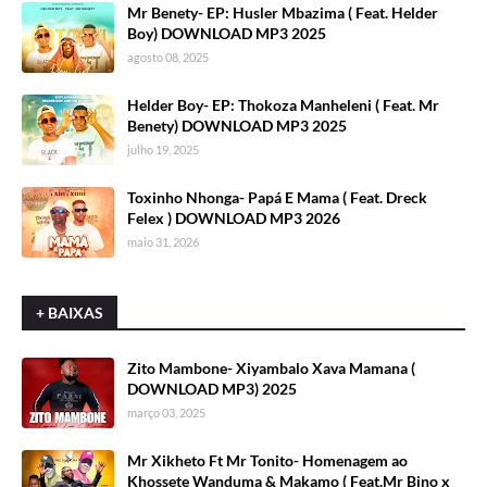
Mr Benety- EP: Husler Mbazima ( Feat. Helder
Boy) DOWNLOAD MP3 2025
agosto 08, 2025
Helder Boy- EP: Thokoza Manheleni ( Feat. Mr
Benety) DOWNLOAD MP3 2025
julho 19, 2025
Toxinho Nhonga- Papá E Mama ( Feat. Dreck
Felex ) DOWNLOAD MP3 2026
maio 31, 2026
+ BAIXAS
Zito Mambone- Xiyambalo Xava Mamana (
DOWNLOAD MP3) 2025
março 03, 2025
Mr Xikheto Ft Mr Tonito- Homenagem ao
Khossete Wanduma & Makamo ( Feat.Mr Bino x