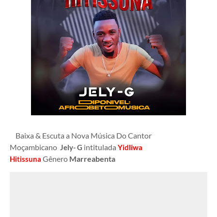
Baixa & Escuta a Nova Música Do Cantor
Moçambicano
ntitulada
Jely- G
i
Yidliwa
Gênero
Marreabenta
Hitissuna