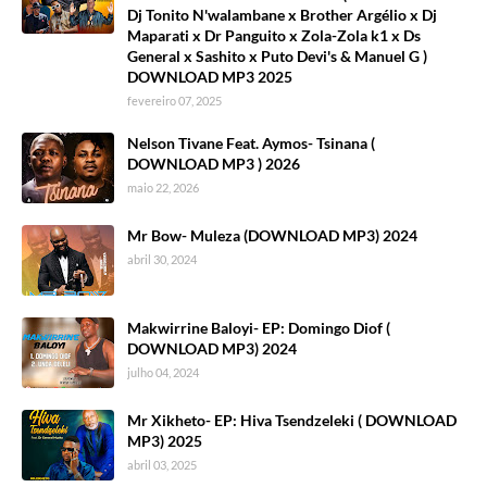
Dj Tonito N'walambane x Brother Argélio x Dj
Maparati x Dr Panguito x Zola-Zola k1 x Ds
General x Sashito x Puto Devi's & Manuel G )
DOWNLOAD MP3 2025
fevereiro 07, 2025
Nelson Tivane Feat. Aymos- Tsinana (
DOWNLOAD MP3 ) 2026
maio 22, 2026
Mr Bow- Muleza (DOWNLOAD MP3) 2024
abril 30, 2024
Makwirrine Baloyi- EP: Domingo Diof (
DOWNLOAD MP3) 2024
julho 04, 2024
Mr Xikheto- EP: Hiva Tsendzeleki ( DOWNLOAD
MP3) 2025
abril 03, 2025