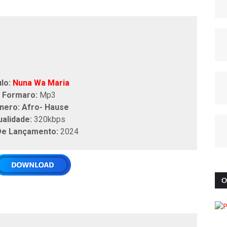
lo:
Nuna Wa Maria
Formaro:
Mp3
nero: Afro- Hause
ualidade:
320kbps
De Lançamento:
2024
O