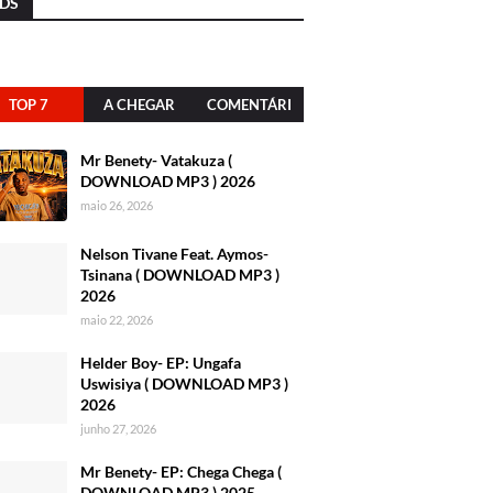
DS
TOP 7
A CHEGAR
COMENTÁRI
OS
Mr Benety- Vatakuza (
DOWNLOAD MP3 ) 2026
maio 26, 2026
Nelson Tivane Feat. Aymos-
Tsinana ( DOWNLOAD MP3 )
2026
maio 22, 2026
Helder Boy- EP: Ungafa
Uswisiya ( DOWNLOAD MP3 )
2026
junho 27, 2026
Mr Benety- EP: Chega Chega (
DOWNLOAD MP3 ) 2025