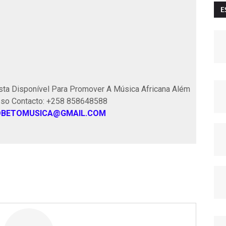
E
ta Disponível Para Promover A Música Africana Além
sso Contacto: +258 858648588
OBETOMUSICA@GMAIL.COM