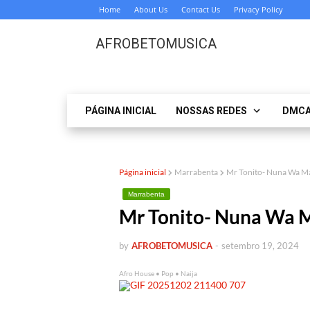
Home
About Us
Contact Us
Privacy Policy
AFROBETOMUSICA
PÁGINA INICIAL
NOSSAS REDES
DMC
Página inicial
Marrabenta
Mr Tonito- Nuna Wa 
Marrabenta
Mr Tonito- Nuna Wa
by
AFROBETOMUSICA
-
setembro 19, 2024
Afro House • Pop • Naija