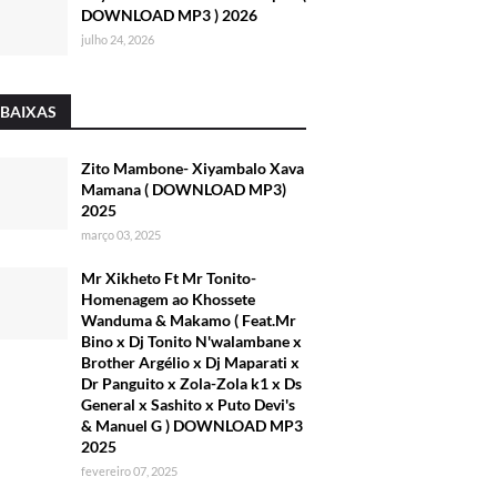
DOWNLOAD MP3 ) 2026
julho 24, 2026
 BAIXAS
Zito Mambone- Xiyambalo Xava
Mamana ( DOWNLOAD MP3)
2025
março 03, 2025
Mr Xikheto Ft Mr Tonito-
Homenagem ao Khossete
Wanduma & Makamo ( Feat.Mr
Bino x Dj Tonito N'walambane x
Brother Argélio x Dj Maparati x
Dr Panguito x Zola-Zola k1 x Ds
General x Sashito x Puto Devi's
& Manuel G ) DOWNLOAD MP3
2025
fevereiro 07, 2025