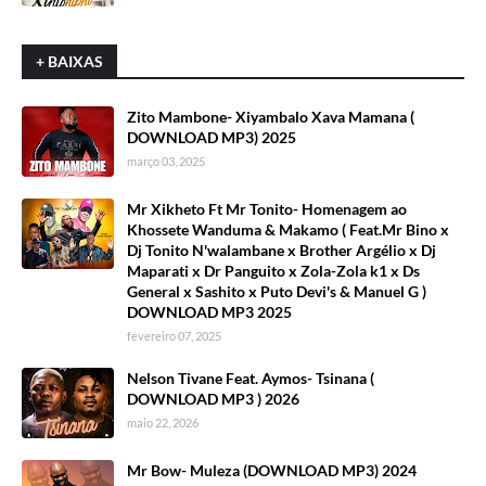
+ BAIXAS
Zito Mambone- Xiyambalo Xava Mamana (
DOWNLOAD MP3) 2025
março 03, 2025
Mr Xikheto Ft Mr Tonito- Homenagem ao
Khossete Wanduma & Makamo ( Feat.Mr Bino x
Dj Tonito N'walambane x Brother Argélio x Dj
Maparati x Dr Panguito x Zola-Zola k1 x Ds
General x Sashito x Puto Devi's & Manuel G )
DOWNLOAD MP3 2025
fevereiro 07, 2025
Nelson Tivane Feat. Aymos- Tsinana (
DOWNLOAD MP3 ) 2026
maio 22, 2026
Mr Bow- Muleza (DOWNLOAD MP3) 2024