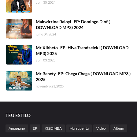
abril 30, 2024
Makwirrine Baloyi- EP: Domingo Diof (
DOWNLOAD MP3) 2024
julho 04, 2024
Mr Xikheto- EP: Hiva Tsendzeleki ( DOWNLOAD
MP3) 2025
abril 03, 2025
Mr Benety- EP: Chega Chega ( DOWNLOAD MP3 )
2025
novembro 21, 2025
TEU ESTILO
Amapiano
EP
KIZOMBA
Marrabenta
Video
Álbum