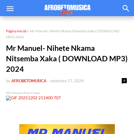
Página inicial
Mr Manuel- Nihete Nkama Nitsemba Xaka ( DOWNLOAD
MP3) 2024
Mr Manuel- Nihete Nkama
Nitsemba Xaka ( DOWNLOAD MP3)
2024
by
AFROBETOMUSICA
-
setembro 17, 2024
0
Afro House • Pop • Naija