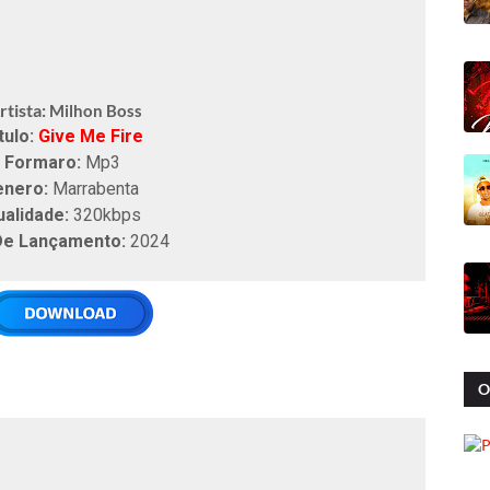
tista:
Milhon Boss
tulo:
Give Me Fire
Formaro:
Mp3
enero:
Marrabenta
ualidade:
320kbps
De Lançamento:
2024
O