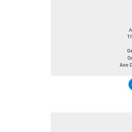
Ar
Tí
G
Q
Ano 