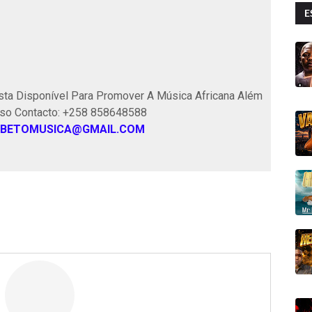
E
ta Disponível Para Promover A Música Africana Além
sso Contacto: +258 858648588
BETOMUSICA@GMAIL.COM