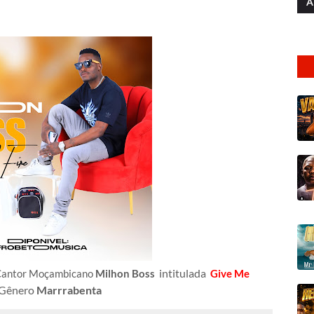
A
i
ntitulada
 Cantor Moçambicano
Milhon Boss
Give Me
Gênero
Marrrabenta