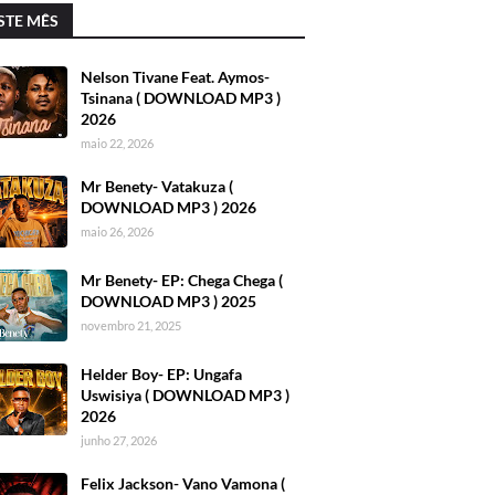
STE MÊS
Nelson Tivane Feat. Aymos-
Tsinana ( DOWNLOAD MP3 )
2026
maio 22, 2026
Mr Benety- Vatakuza (
DOWNLOAD MP3 ) 2026
maio 26, 2026
Mr Benety- EP: Chega Chega (
DOWNLOAD MP3 ) 2025
novembro 21, 2025
Helder Boy- EP: Ungafa
Uswisiya ( DOWNLOAD MP3 )
2026
junho 27, 2026
Felix Jackson- Vano Vamona (