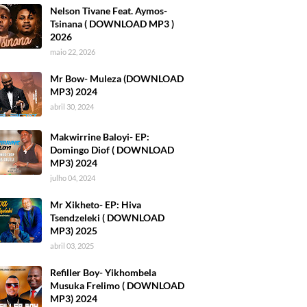
Nelson Tivane Feat. Aymos-
Tsinana ( DOWNLOAD MP3 )
2026
maio 22, 2026
Mr Bow- Muleza (DOWNLOAD
MP3) 2024
abril 30, 2024
Makwirrine Baloyi- EP:
Domingo Diof ( DOWNLOAD
MP3) 2024
julho 04, 2024
Mr Xikheto- EP: Hiva
Tsendzeleki ( DOWNLOAD
MP3) 2025
abril 03, 2025
Refiller Boy- Yikhombela
Musuka Frelimo ( DOWNLOAD
MP3) 2024