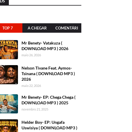
DS
TOP 7
A CHEGAR
COMENTÁRI
OS
Mr Benety- Vatakuza (
DOWNLOAD MP3 ) 2026
maio 26, 2026
Nelson Tivane Feat. Aymos-
Tsinana ( DOWNLOAD MP3 )
2026
maio 22, 2026
Mr Benety- EP: Chega Chega (
DOWNLOAD MP3 ) 2025
novembro 21, 2025
Helder Boy- EP: Ungafa
Uswisiya ( DOWNLOAD MP3 )