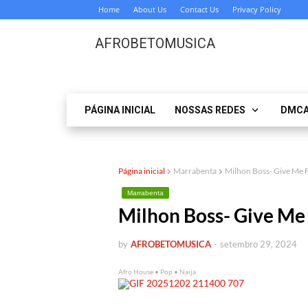
Home
About Us
Contact Us
Privacy Policy
AFROBETOMUSICA
PÁGINA INICIAL
NOSSAS REDES
DMC
Página inicial
Marrabenta
Milhon Boss- Give M
Marrabenta
Milhon Boss- Give M
by
AFROBETOMUSICA
-
setembro 29, 2024
Afro House • Pop • Naija