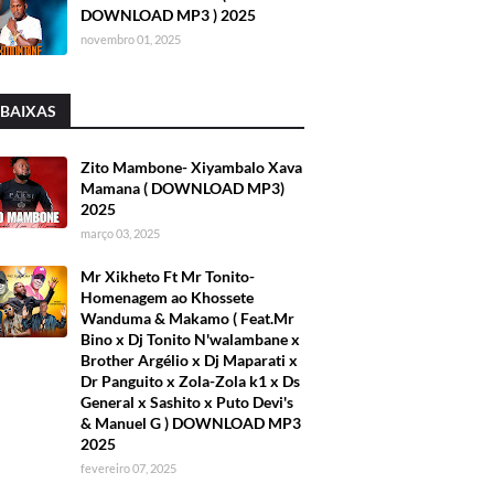
DOWNLOAD MP3 ) 2025
novembro 01, 2025
 BAIXAS
Zito Mambone- Xiyambalo Xava
Mamana ( DOWNLOAD MP3)
2025
março 03, 2025
Mr Xikheto Ft Mr Tonito-
Homenagem ao Khossete
Wanduma & Makamo ( Feat.Mr
Bino x Dj Tonito N'walambane x
Brother Argélio x Dj Maparati x
Dr Panguito x Zola-Zola k1 x Ds
General x Sashito x Puto Devi's
& Manuel G ) DOWNLOAD MP3
2025
fevereiro 07, 2025