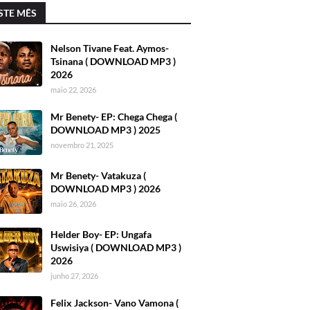
STE MÊS
Nelson Tivane Feat. Aymos-
Tsinana ( DOWNLOAD MP3 )
2026
maio 22, 2026
Mr Benety- EP: Chega Chega (
DOWNLOAD MP3 ) 2025
novembro 21, 2025
Mr Benety- Vatakuza (
DOWNLOAD MP3 ) 2026
maio 26, 2026
Helder Boy- EP: Ungafa
Uswisiya ( DOWNLOAD MP3 )
2026
junho 27, 2026
Felix Jackson- Vano Vamona (