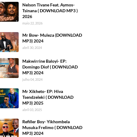
Nelson Tivane Feat. Aymos-
Tsinana ( DOWNLOAD MP3 )
2026
maio 22, 2026
Mr Bow- Muleza (DOWNLOAD
MP3) 2024
abril 30, 2024
Makwirrine Baloyi- EP:
Domingo Diof ( DOWNLOAD
MP3) 2024
julho 04, 2024
Mr Xikheto- EP: Hiva
Tsendzeleki ( DOWNLOAD
MP3) 2025
abril 03, 2025
Refiller Boy- Yikhombela
Musuka Frelimo ( DOWNLOAD
MP3) 2024