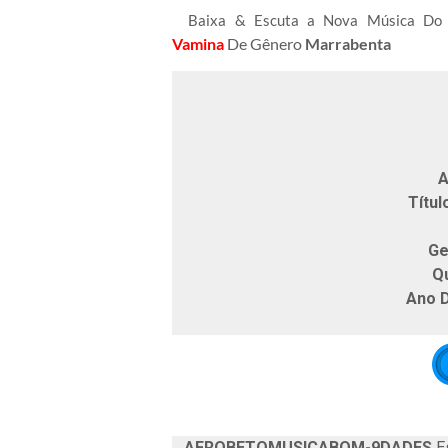
Baixa & Escuta a Nova Música Do
Vamina
De Gênero
Marrabenta
A
Títul
Ge
Q
Ano 
AFROBETOMUSICABOM-9DADES
Es