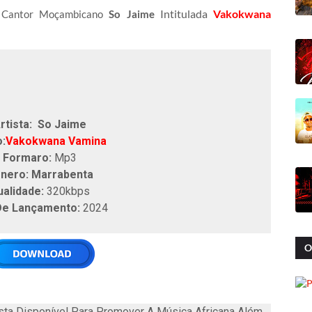
Intitulada
Vakokwana
 Cantor Moçambicano
So Jaime
rtista: So Jaime
o:
Vakokwana Vamina
Formaro:
Mp3
nero: Marrabenta
ualidade:
320kbps
De Lançamento:
2024
O
ta Disponível Para Promover A Música Africana Além