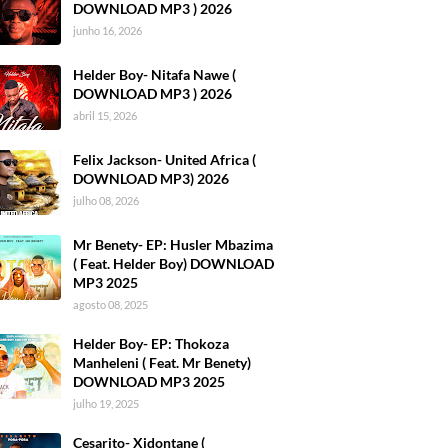
DOWNLOAD MP3 ) 2026
junho 16, 2026
Helder Boy- Nitafa Nawe (
DOWNLOAD MP3 ) 2026
abril 15, 2026
Felix Jackson- United Africa (
DOWNLOAD MP3) 2026
julho 08, 2026
Mr Benety- EP: Husler Mbazima
( Feat. Helder Boy) DOWNLOAD
MP3 2025
agosto 08, 2025
Helder Boy- EP: Thokoza
Manheleni ( Feat. Mr Benety)
DOWNLOAD MP3 2025
julho 19, 2025
Cesarito- Xidontane (