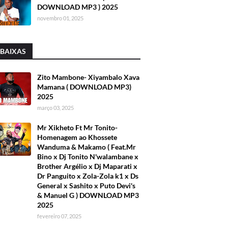
DOWNLOAD MP3 ) 2025
novembro 01, 2025
 BAIXAS
Zito Mambone- Xiyambalo Xava
Mamana ( DOWNLOAD MP3)
2025
março 03, 2025
Mr Xikheto Ft Mr Tonito-
Homenagem ao Khossete
Wanduma & Makamo ( Feat.Mr
Bino x Dj Tonito N'walambane x
Brother Argélio x Dj Maparati x
Dr Panguito x Zola-Zola k1 x Ds
General x Sashito x Puto Devi's
& Manuel G ) DOWNLOAD MP3
2025
fevereiro 07, 2025