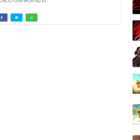
SCO +258 841676210