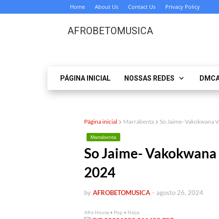
Home
About Us
Contact Us
Privacy Policy
AFROBETOMUSICA
PÁGINA INICIAL
NOSSAS REDES
DMC
Página inicial
Marrabenta
So Jaime- Vakokwana
Marrabenta
So Jaime- Vakokwan
2024
by
AFROBETOMUSICA
-
agosto 26, 2024
Afro House • Pop • Naija