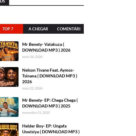
DS
TOP 7
A CHEGAR
COMENTÁRI
OS
Mr Benety- Vatakuza (
DOWNLOAD MP3 ) 2026
maio 26, 2026
Nelson Tivane Feat. Aymos-
Tsinana ( DOWNLOAD MP3 )
2026
maio 22, 2026
Mr Benety- EP: Chega Chega (
DOWNLOAD MP3 ) 2025
novembro 21, 2025
Helder Boy- EP: Ungafa
Uswisiya ( DOWNLOAD MP3 )