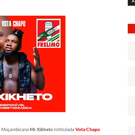
A
Intitulada
Vota Chapo
or Moçambicano
Mr Xikheto