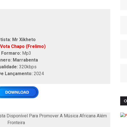
tista: Mr Xikheto
Vota Chapo (Frelimo)
Formaro:
Mp3
nero: Marrabenta
ualidade:
320kbps
De Lançamento:
2024
O
ta Disponível Para Promover A Música Africana Além
Fronteira