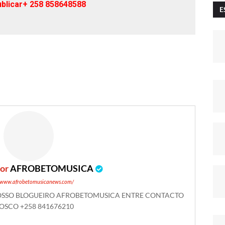
blicar+ 258 858648588
E
por
AFROBETOMUSICA
//www.afrobetomusicanews.com/
NOSSO BLOGUEIRO AFROBETOMUSICA ENTRE CONTACTO
SCO +258 841676210