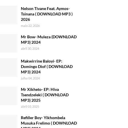
Nelson Tivane Feat. Aymos-
Tsinana ( DOWNLOAD MP3 )
2026
maio 22, 2026
Mr Bow- Muleza (DOWNLOAD
MP3) 2024
abril 30, 2024
Makwirrine Baloyi- EP:
Domingo Diof ( DOWNLOAD
MP3) 2024
julho 04, 2024
Mr Xikheto- EP: Hiva
Tsendzeleki ( DOWNLOAD
MP3) 2025
abril 03, 2025
Refiller Boy- Yikhombela
Musuka Frelimo ( DOWNLOAD