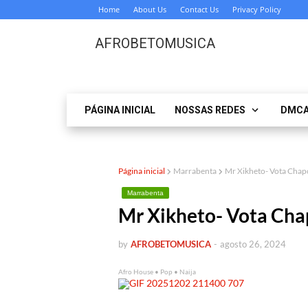
Home
About Us
Contact Us
Privacy Policy
AFROBETOMUSICA
PÁGINA INICIAL
NOSSAS REDES
DMC
Página inicial
Marrabenta
Mr Xikheto- Vota Ch
Marrabenta
Mr Xikheto- Vota C
by
AFROBETOMUSICA
-
agosto 26, 2024
Afro House • Pop • Naija