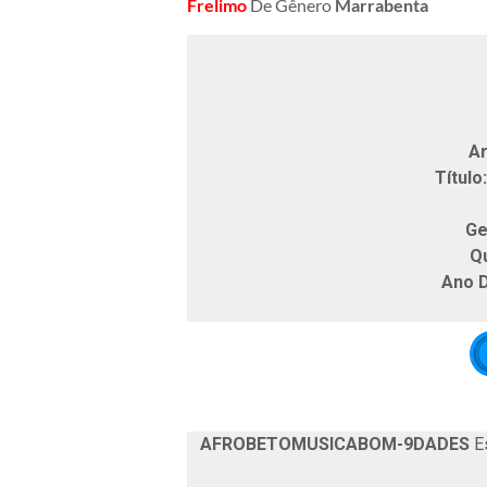
Frelimo
De Gênero
Marrabenta
Ar
Título:
Ge
Q
Ano 
AFROBETOMUSICABOM-9DADES
Es