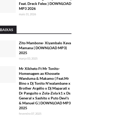
Feat. Dreck Felex ) DOWNLOAD
MP3 2026
maio 31, 2026
 BAIXAS
Zito Mambone- Xiyambalo Xava
Mamana ( DOWNLOAD MP3)
2025
março 03, 2025
Mr Xikheto Ft Mr Tonito-
Homenagem ao Khossete
Wanduma & Makamo ( Feat.Mr
Bino x Dj Tonito N'walambane x
Brother Argélio x Dj Maparati x
Dr Panguito x Zola-Zola k1 x Ds
General x Sashito x Puto Devi's
& Manuel G ) DOWNLOAD MP3
2025
fevereiro 07, 2025