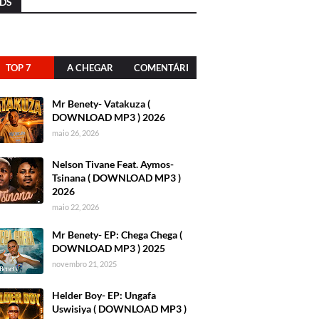
DS
TOP 7
A CHEGAR
COMENTÁRI
OS
Mr Benety- Vatakuza (
DOWNLOAD MP3 ) 2026
maio 26, 2026
Nelson Tivane Feat. Aymos-
Tsinana ( DOWNLOAD MP3 )
2026
maio 22, 2026
Mr Benety- EP: Chega Chega (
DOWNLOAD MP3 ) 2025
novembro 21, 2025
Helder Boy- EP: Ungafa
Uswisiya ( DOWNLOAD MP3 )