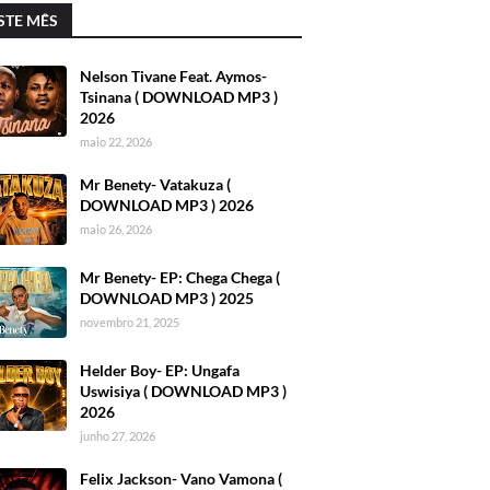
STE MÊS
Nelson Tivane Feat. Aymos-
Tsinana ( DOWNLOAD MP3 )
2026
maio 22, 2026
Mr Benety- Vatakuza (
DOWNLOAD MP3 ) 2026
maio 26, 2026
Mr Benety- EP: Chega Chega (
DOWNLOAD MP3 ) 2025
novembro 21, 2025
Helder Boy- EP: Ungafa
Uswisiya ( DOWNLOAD MP3 )
2026
junho 27, 2026
Felix Jackson- Vano Vamona (