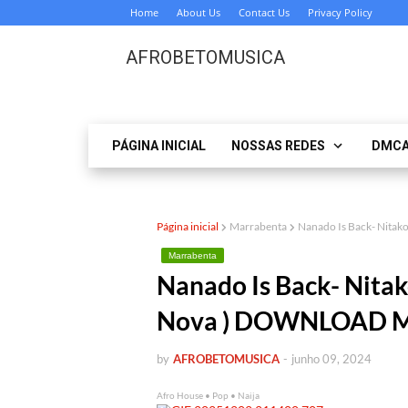
Home
About Us
Contact Us
Privacy Policy
AFROBETOMUSICA
PÁGINA INICIAL
NOSSAS REDES
DMC
Página inicial
Marrabenta
Nanado Is Back- Nita
Marrabenta
Nanado Is Back- Nitak
Nova ) DOWNLOAD M
by
AFROBETOMUSICA
-
junho 09, 2024
Afro House • Pop • Naija