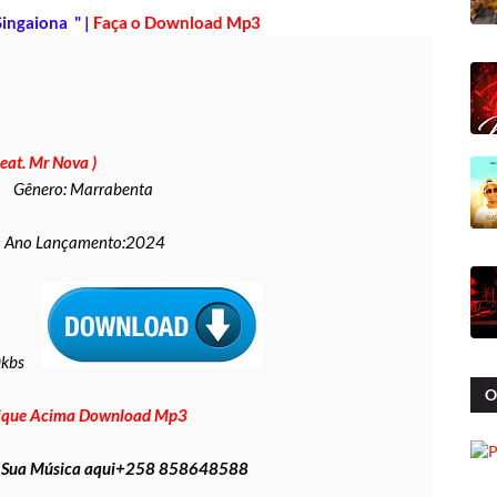
ingaiona " |
Faça o Download Mp3
eat. Mr Nova )
Gênero: Marrabenta
Ano Lançamento:2024
0kbs
O
ique Acima Download Mp3
A Sua Música aqui+258 858648588