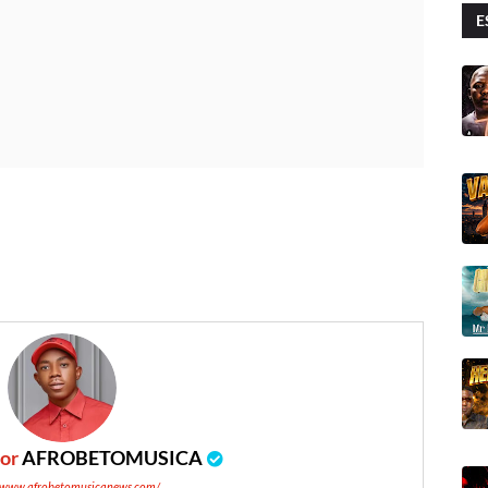
E
por
AFROBETOMUSICA
//www.afrobetomusicanews.com/