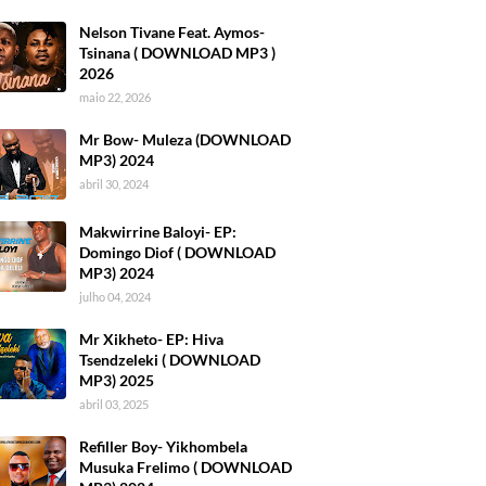
Nelson Tivane Feat. Aymos-
Tsinana ( DOWNLOAD MP3 )
2026
maio 22, 2026
Mr Bow- Muleza (DOWNLOAD
MP3) 2024
abril 30, 2024
Makwirrine Baloyi- EP:
Domingo Diof ( DOWNLOAD
MP3) 2024
julho 04, 2024
Mr Xikheto- EP: Hiva
Tsendzeleki ( DOWNLOAD
MP3) 2025
abril 03, 2025
Refiller Boy- Yikhombela
Musuka Frelimo ( DOWNLOAD