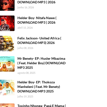
DOWNLOAD MP3 ) 2026
junho 16, 2026
Helder Boy- Nitafa Nawe (
DOWNLOAD MP3 ) 2026
abril 15, 2026
Felix Jackson- United Africa (
DOWNLOAD MP3) 2026
julho 08, 2026
Mr Benety- EP: Husler Mbazima
( Feat. Helder Boy) DOWNLOAD
MP3 2025
agosto 08, 2025
Helder Boy- EP: Thokoza
Manheleni ( Feat. Mr Benety)
DOWNLOAD MP3 2025
julho 19, 2025
Toxinho Nhonga- Papá E Mama (