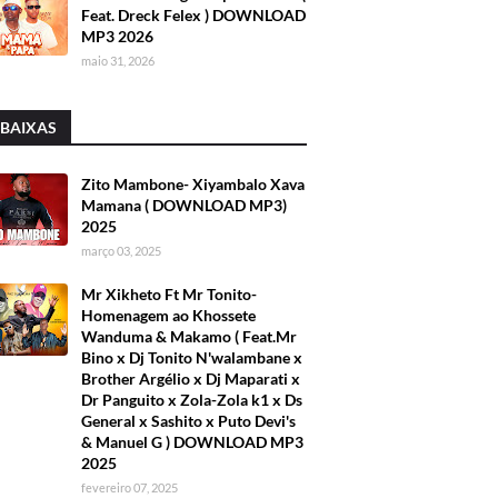
Feat. Dreck Felex ) DOWNLOAD
MP3 2026
maio 31, 2026
 BAIXAS
Zito Mambone- Xiyambalo Xava
Mamana ( DOWNLOAD MP3)
2025
março 03, 2025
Mr Xikheto Ft Mr Tonito-
Homenagem ao Khossete
Wanduma & Makamo ( Feat.Mr
Bino x Dj Tonito N'walambane x
Brother Argélio x Dj Maparati x
Dr Panguito x Zola-Zola k1 x Ds
General x Sashito x Puto Devi's
& Manuel G ) DOWNLOAD MP3
2025
fevereiro 07, 2025