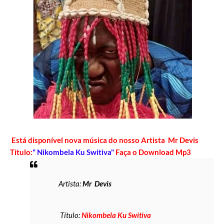
Está disponível nova música do nosso Artista Mr Devis
Titulo:
" Nikombela Ku Switiva"
Faça o Download Mp3
Artista:
Mr Devis
Título:
Nikombela Ku Switiva