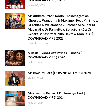
DOWNLOAD MP3) 2025
março 03, 2025
Mr Xikheto Ft Mr Tonito- Homenagem ao
Khossete Wanduma & Makamo ( Feat.Mr Bino x
Dj Tonito N'walambane x Brother Argélio x Dj
Maparati x Dr Panguito x Zola-Zola k1 x Ds
General x Sashito x Puto Devi's & Manuel G )
DOWNLOAD MP3 2025
fevereiro 07, 2025
Nelson Tivane Feat. Aymos- Tsinana (
DOWNLOAD MP3 ) 2026
maio 22, 2026
Mr Bow- Muleza (DOWNLOAD MP3) 2024
abril 30, 2024
Makwirrine Baloyi- EP: Domingo Diof (
DOWNLOAD MP3) 2024
julho 04, 2024