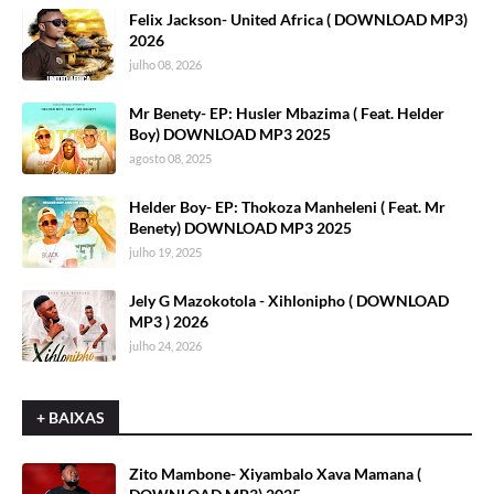
Felix Jackson- United Africa ( DOWNLOAD MP3)
2026
julho 08, 2026
Mr Benety- EP: Husler Mbazima ( Feat. Helder
Boy) DOWNLOAD MP3 2025
agosto 08, 2025
Helder Boy- EP: Thokoza Manheleni ( Feat. Mr
Benety) DOWNLOAD MP3 2025
julho 19, 2025
Jely G Mazokotola - Xihlonipho ( DOWNLOAD
MP3 ) 2026
julho 24, 2026
+ BAIXAS
Zito Mambone- Xiyambalo Xava Mamana (