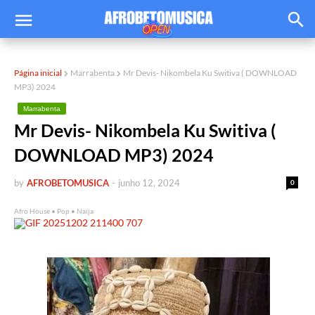
Página inicial
Marrabenta
Mr Devis- Nikombela Ku Switiva ( DOWNLOAD
MP3) 2024
Marrabenta
Mr Devis- Nikombela Ku Switiva (
DOWNLOAD MP3) 2024
by
AFROBETOMUSICA
-
junho 12, 2024
0
Afro House • Pop • Naija