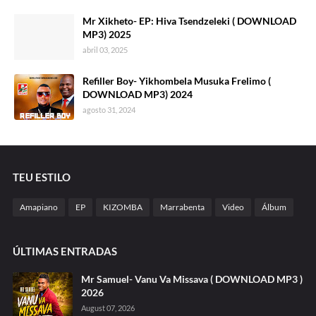
Mr Xikheto- EP: Hiva Tsendzeleki ( DOWNLOAD
MP3) 2025
abril 03, 2025
Refiller Boy- Yikhombela Musuka Frelimo (
DOWNLOAD MP3) 2024
agosto 31, 2024
TEU ESTILO
Amapiano
EP
KIZOMBA
Marrabenta
Video
Álbum
ÚLTIMAS ENTRADAS
Mr Samuel- Vanu Va Missava ( DOWNLOAD MP3 )
2026
August 07, 2026