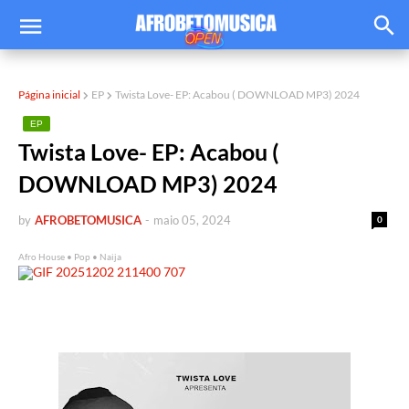
Página inicial
EP
Twista Love- EP: Acabou ( DOWNLOAD MP3) 2024
EP
Twista Love- EP: Acabou (
DOWNLOAD MP3) 2024
by
AFROBETOMUSICA
-
maio 05, 2024
0
Afro House • Pop • Naija