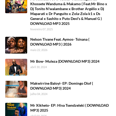
Khossete Wanduma & Makamo ( Feat.Mr Bino x
Dj Tonito N'walambane x Brother Argélio x Dj
Maparati x Dr Panguito x Zola-Zola k1 x Ds
General x Sashito x Puto Devi's & Manuel G )
DOWNLOAD MP3 2025
fevereiro 07, 2025
Nelson Tivane Feat. Aymos- Tsinana (
DOWNLOAD MP3 ) 2026
maio 22, 2026
Mr Bow- Muleza (DOWNLOAD MP3) 2024
abril 30, 2024
Makwirrine Baloyi- EP: Domingo Diof (
DOWNLOAD MP3) 2024
julho 04, 2024
Mr Xikheto- EP: Hiva Tsendzeleki ( DOWNLOAD
MP3) 2025
abril 03, 2025