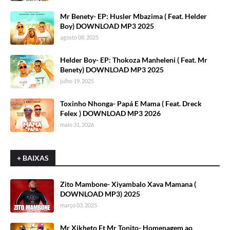
Mr Benety- EP: Husler Mbazima ( Feat. Helder
Boy) DOWNLOAD MP3 2025
agosto 08, 2025
Helder Boy- EP: Thokoza Manheleni ( Feat. Mr
Benety) DOWNLOAD MP3 2025
julho 19, 2025
Toxinho Nhonga- Papá E Mama ( Feat. Dreck
Felex ) DOWNLOAD MP3 2026
maio 31, 2026
+ BAIXAS
Zito Mambone- Xiyambalo Xava Mamana (
DOWNLOAD MP3) 2025
março 03, 2025
Mr Xikheto Ft Mr Tonito- Homenagem ao