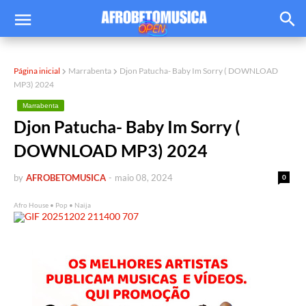
Página inicial
Marrabenta
Djon Patucha- Baby Im Sorry ( DOWNLOAD
MP3) 2024
Marrabenta
Djon Patucha- Baby Im Sorry (
DOWNLOAD MP3) 2024
by
AFROBETOMUSICA
-
maio 08, 2024
0
Afro House • Pop • Naija