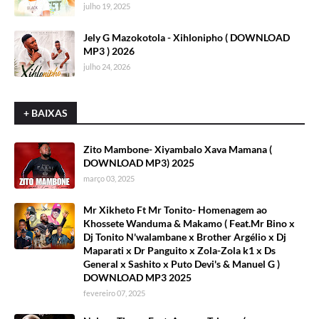
julho 19, 2025
Jely G Mazokotola - Xihlonipho ( DOWNLOAD
MP3 ) 2026
julho 24, 2026
+ BAIXAS
Zito Mambone- Xiyambalo Xava Mamana (
DOWNLOAD MP3) 2025
março 03, 2025
Mr Xikheto Ft Mr Tonito- Homenagem ao
Khossete Wanduma & Makamo ( Feat.Mr Bino x
Dj Tonito N'walambane x Brother Argélio x Dj
Maparati x Dr Panguito x Zola-Zola k1 x Ds
General x Sashito x Puto Devi's & Manuel G )
DOWNLOAD MP3 2025
fevereiro 07, 2025