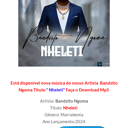
Está disponível nova música do nosso Artista Bandzito
Ngoma Titulo:
" Nheleti"
Faça o Download Mp3
Artista:
Bandzito Ngoma
Título:
Nheleti
Gênero: Marrabenta
Ano Lançamento:2024