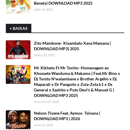
Benety) DOWNLOAD MP3 2025
julho 19, 2025
+ BAIXAS
Zito Mambone- Xiyambalo Xava Mamana (
DOWNLOAD MP3) 2025
março 03, 2025
Mr Xikheto Ft Mr Tonito- Homenagem ao
Khossete Wanduma & Makamo ( Feat.Mr Bino x
Dj Tonito N'walambane x Brother Argélio x Dj
Maparati x Dr Panguito x Zola-Zola k1 x Ds
General x Sashito x Puto Devi's & Manuel G )
DOWNLOAD MP3 2025
fevereiro 07, 2025
Nelson Tivane Feat. Aymos- Tsinana (
DOWNLOAD MP3 ) 2026
maio 22, 2026