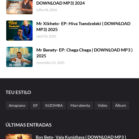
DOWNLOAD MP3) 2024
julho 04, 2024
Mr Xikheto- EP: Hiva Tsendzeleki ( DOWNLOAD
MP3) 2025
abril 03, 2025
Mr Benety- EP: Chega Chega ( DOWNLOAD MP3 )
2025
novembro 21, 2025
TEU ESTILO
Amapiano
EP
KIZOMBA
Marrabenta
Video
Álbum
ÚLTIMAS ENTRADAS
Boy Beto- Vala Kunidlaya ( DOWNLOAD MP3 )