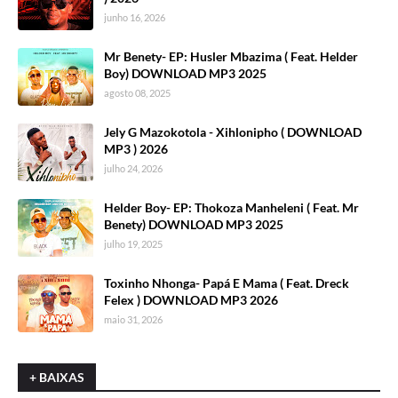
junho 16, 2026
Mr Benety- EP: Husler Mbazima ( Feat. Helder
Boy) DOWNLOAD MP3 2025
agosto 08, 2025
Jely G Mazokotola - Xihlonipho ( DOWNLOAD
MP3 ) 2026
julho 24, 2026
Helder Boy- EP: Thokoza Manheleni ( Feat. Mr
Benety) DOWNLOAD MP3 2025
julho 19, 2025
Toxinho Nhonga- Papá E Mama ( Feat. Dreck
Felex ) DOWNLOAD MP3 2026
maio 31, 2026
+ BAIXAS