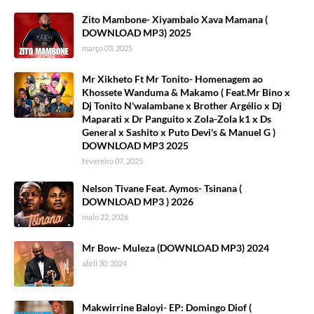
Zito Mambone- Xiyambalo Xava Mamana (
DOWNLOAD MP3) 2025
março 03, 2025
Mr Xikheto Ft Mr Tonito- Homenagem ao
Khossete Wanduma & Makamo ( Feat.Mr Bino x
Dj Tonito N'walambane x Brother Argélio x Dj
Maparati x Dr Panguito x Zola-Zola k1 x Ds
General x Sashito x Puto Devi's & Manuel G )
DOWNLOAD MP3 2025
fevereiro 07, 2025
Nelson Tivane Feat. Aymos- Tsinana (
DOWNLOAD MP3 ) 2026
maio 22, 2026
Mr Bow- Muleza (DOWNLOAD MP3) 2024
abril 30, 2024
Makwirrine Baloyi- EP: Domingo Diof (