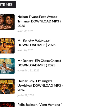
STE MÊS
Nelson Tivane Feat. Aymos-
Tsinana ( DOWNLOAD MP3 )
2026
maio 22, 2026
Mr Benety- Vatakuza (
DOWNLOAD MP3 ) 2026
maio 26, 2026
Mr Benety- EP: Chega Chega (
DOWNLOAD MP3 ) 2025
novembro 21, 2025
Helder Boy- EP: Ungafa
Uswisiya ( DOWNLOAD MP3 )
2026
junho 27, 2026
Felix Jackson- Vano Vamona (