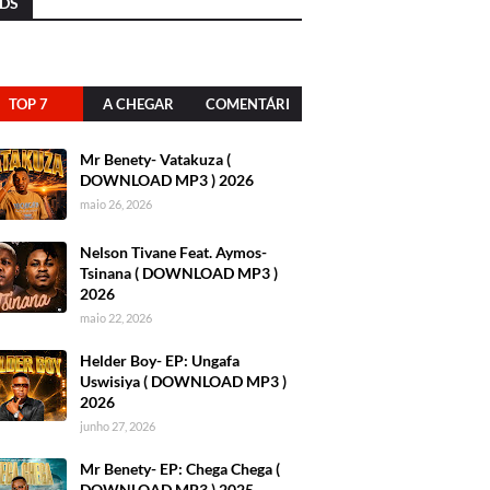
DS
TOP 7
A CHEGAR
COMENTÁRI
OS
Mr Benety- Vatakuza (
DOWNLOAD MP3 ) 2026
maio 26, 2026
Nelson Tivane Feat. Aymos-
Tsinana ( DOWNLOAD MP3 )
2026
maio 22, 2026
Helder Boy- EP: Ungafa
Uswisiya ( DOWNLOAD MP3 )
2026
junho 27, 2026
Mr Benety- EP: Chega Chega (
DOWNLOAD MP3 ) 2025