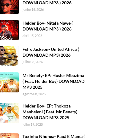
DOWNLOAD MP3 ) 2026
junho 16, 2026
Helder Boy- Nitafa Nawe (
DOWNLOAD MP3 ) 2026
abril 15, 2026
Felix Jackson- United Africa (
DOWNLOAD MP3) 2026
julho 08, 2026
Mr Benety- EP: Husler Mbazima
( Feat. Helder Boy) DOWNLOAD
MP3 2025
agosto 08, 2025
Helder Boy- EP: Thokoza
Manheleni ( Feat. Mr Benety)
DOWNLOAD MP3 2025
julho 19, 2025
Toxinho Nhonga- Papá E Mama (