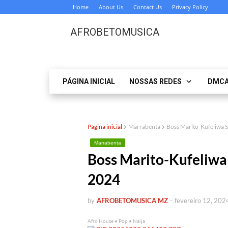
Home
About Us
Contact Us
Privacy Policy
AFROBETOMUSICA
PÁGINA INICIAL
NOSSAS REDES
DMC
Página inicial
Marrabenta
Boss Marito-Kufeliw
Marrabenta
Boss Marito-Kufeli
2024
by
AFROBETOMUSICA MZ
-
fevereiro 12, 202
Afro House • Pop • Naija