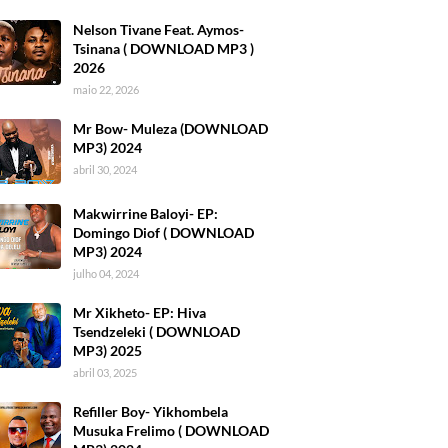
Nelson Tivane Feat. Aymos-
Tsinana ( DOWNLOAD MP3 )
2026
maio 22, 2026
Mr Bow- Muleza (DOWNLOAD
MP3) 2024
abril 30, 2024
Makwirrine Baloyi- EP:
Domingo Diof ( DOWNLOAD
MP3) 2024
julho 04, 2024
Mr Xikheto- EP: Hiva
Tsendzeleki ( DOWNLOAD
MP3) 2025
abril 03, 2025
Refiller Boy- Yikhombela
Musuka Frelimo ( DOWNLOAD