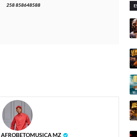
258 858648588
E
r
AFROBETOMUSICA MZ