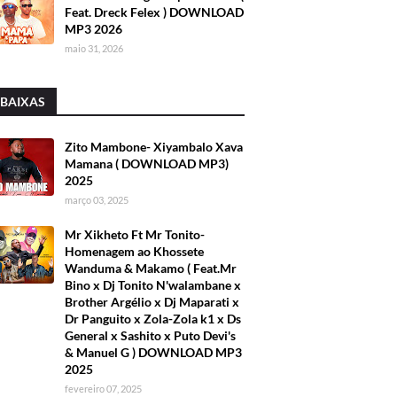
Feat. Dreck Felex ) DOWNLOAD
MP3 2026
maio 31, 2026
 BAIXAS
Zito Mambone- Xiyambalo Xava
Mamana ( DOWNLOAD MP3)
2025
março 03, 2025
Mr Xikheto Ft Mr Tonito-
Homenagem ao Khossete
Wanduma & Makamo ( Feat.Mr
Bino x Dj Tonito N'walambane x
Brother Argélio x Dj Maparati x
Dr Panguito x Zola-Zola k1 x Ds
General x Sashito x Puto Devi's
& Manuel G ) DOWNLOAD MP3
2025
fevereiro 07, 2025