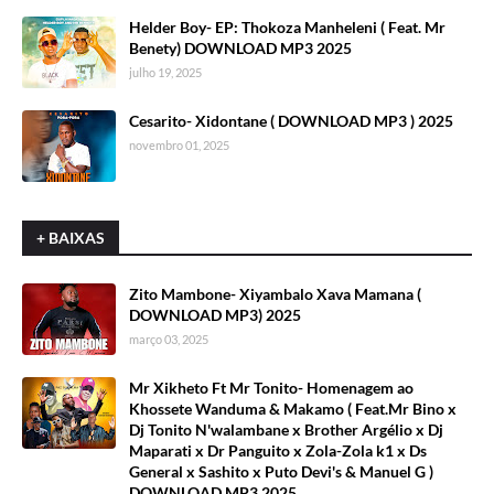
Helder Boy- EP: Thokoza Manheleni ( Feat. Mr
Benety) DOWNLOAD MP3 2025
julho 19, 2025
Cesarito- Xidontane ( DOWNLOAD MP3 ) 2025
novembro 01, 2025
+ BAIXAS
Zito Mambone- Xiyambalo Xava Mamana (
DOWNLOAD MP3) 2025
março 03, 2025
Mr Xikheto Ft Mr Tonito- Homenagem ao
Khossete Wanduma & Makamo ( Feat.Mr Bino x
Dj Tonito N'walambane x Brother Argélio x Dj
Maparati x Dr Panguito x Zola-Zola k1 x Ds
General x Sashito x Puto Devi's & Manuel G )
DOWNLOAD MP3 2025