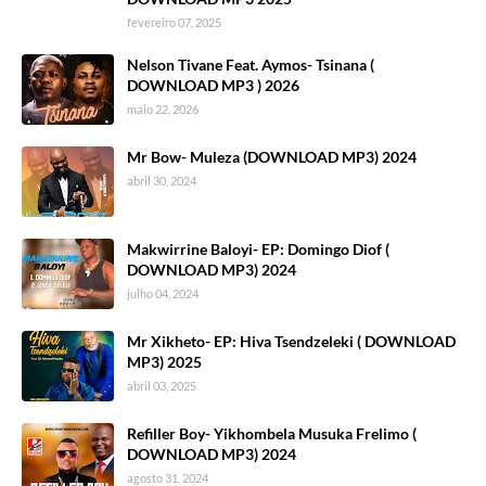
fevereiro 07, 2025
Nelson Tivane Feat. Aymos- Tsinana (
DOWNLOAD MP3 ) 2026
maio 22, 2026
Mr Bow- Muleza (DOWNLOAD MP3) 2024
abril 30, 2024
Makwirrine Baloyi- EP: Domingo Diof (
DOWNLOAD MP3) 2024
julho 04, 2024
Mr Xikheto- EP: Hiva Tsendzeleki ( DOWNLOAD
MP3) 2025
abril 03, 2025
Refiller Boy- Yikhombela Musuka Frelimo (
DOWNLOAD MP3) 2024
agosto 31, 2024