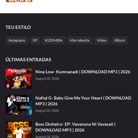
TEU ESTILO
Amapiano
EP
KIZOMBA
Marrabenta
Video
Álbum
ÚLTIMAS ENTRADAS
Nine Low- Kumnanadi ( DOWNLOAD MP3 ) 2026
August 05, 2026
Naftal G- Baby Give Me Your Heart ( DOWNLOAD
MP3 ) 2026
August 05, 2026
Boss Dinheiro- EP: Vavanuna Ni Vavasati (
DOWNLOAD MP3 ) 2026
August 04, 2026