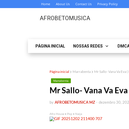
Home
About Us
Contact Us
Privacy Policy
AFROBETOMUSICA
PÁGINA INICIAL
NOSSAS REDES
DMC
Página inicial
Marrabenta
Mr Sallo- Vana Va Ev
Marrabenta
Mr Sallo- Vana Va E
by
AFROBETOMUSICA MZ
-
dezembro 30, 20
Afro House • Pop • Naija