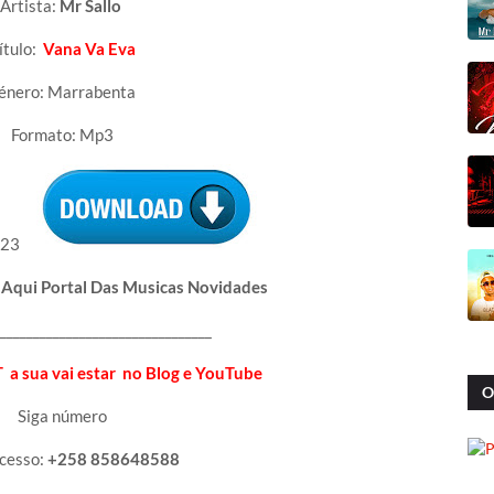
Artista:
Mr Sallo
ítulo:
Vana Va Eva
énero: Marrabenta
Formato: Mp3
023
 Aqui Portal Das Musicas Novidades
________________________________
a sua vai estar no Blog e YouTube
O
Siga número
ucesso:
+258 858648588