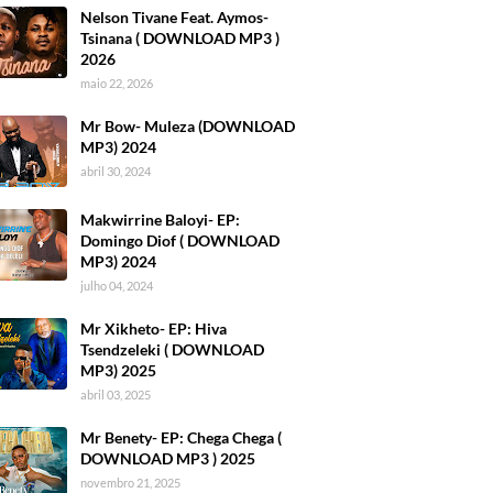
Nelson Tivane Feat. Aymos-
Tsinana ( DOWNLOAD MP3 )
2026
maio 22, 2026
Mr Bow- Muleza (DOWNLOAD
MP3) 2024
abril 30, 2024
Makwirrine Baloyi- EP:
Domingo Diof ( DOWNLOAD
MP3) 2024
julho 04, 2024
Mr Xikheto- EP: Hiva
Tsendzeleki ( DOWNLOAD
MP3) 2025
abril 03, 2025
Mr Benety- EP: Chega Chega (
DOWNLOAD MP3 ) 2025
novembro 21, 2025