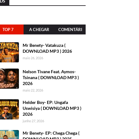
DS
TOP 7
A CHEGAR
COMENTÁRI
OS
Mr Benety- Vatakuza (
DOWNLOAD MP3 ) 2026
maio 26, 2026
Nelson Tivane Feat. Aymos-
Tsinana ( DOWNLOAD MP3 )
2026
maio 22, 2026
Helder Boy- EP: Ungafa
Uswisiya ( DOWNLOAD MP3 )
2026
junho 27, 2026
Mr Benety- EP: Chega Chega (
DOWNLOAD MP3 ) 2025