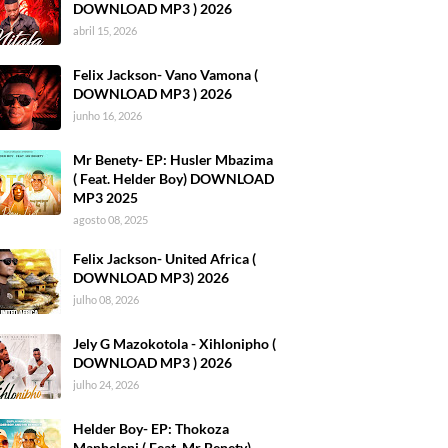
DOWNLOAD MP3 ) 2026
abril 15, 2026
Felix Jackson- Vano Vamona (
DOWNLOAD MP3 ) 2026
junho 16, 2026
Mr Benety- EP: Husler Mbazima
( Feat. Helder Boy) DOWNLOAD
MP3 2025
agosto 08, 2025
Felix Jackson- United Africa (
DOWNLOAD MP3) 2026
julho 08, 2026
Jely G Mazokotola - Xihlonipho (
DOWNLOAD MP3 ) 2026
julho 24, 2026
Helder Boy- EP: Thokoza
Manheleni ( Feat. Mr Benety)