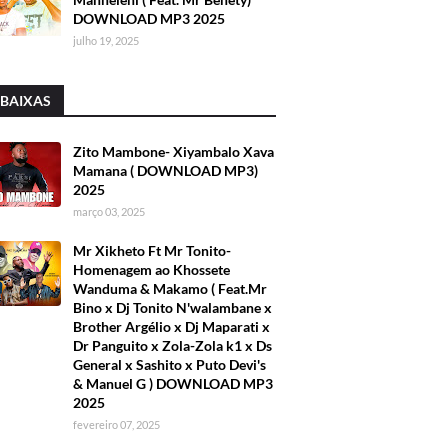
DOWNLOAD MP3 2025
julho 19, 2025
 BAIXAS
Zito Mambone- Xiyambalo Xava
Mamana ( DOWNLOAD MP3)
2025
março 03, 2025
Mr Xikheto Ft Mr Tonito-
Homenagem ao Khossete
Wanduma & Makamo ( Feat.Mr
Bino x Dj Tonito N'walambane x
Brother Argélio x Dj Maparati x
Dr Panguito x Zola-Zola k1 x Ds
General x Sashito x Puto Devi's
& Manuel G ) DOWNLOAD MP3
2025
fevereiro 07, 2025