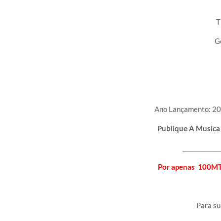
T
G
Ano Lançamento: 2
Publique A Musica
_____________
Por apenas 100MT 
Para s