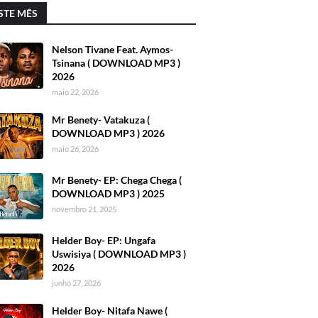
STE MÊS
Nelson Tivane Feat. Aymos-
Tsinana ( DOWNLOAD MP3 )
2026
maio 22, 2026
Mr Benety- Vatakuza (
DOWNLOAD MP3 ) 2026
maio 26, 2026
Mr Benety- EP: Chega Chega (
DOWNLOAD MP3 ) 2025
novembro 21, 2025
Helder Boy- EP: Ungafa
Uswisiya ( DOWNLOAD MP3 )
2026
junho 27, 2026
Helder Boy- Nitafa Nawe (