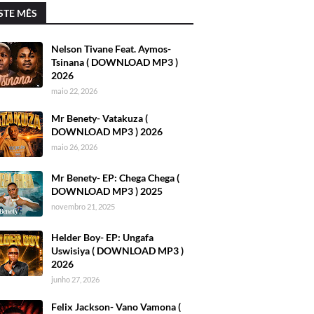
STE MÊS
Nelson Tivane Feat. Aymos-
Tsinana ( DOWNLOAD MP3 )
2026
maio 22, 2026
Mr Benety- Vatakuza (
DOWNLOAD MP3 ) 2026
maio 26, 2026
Mr Benety- EP: Chega Chega (
DOWNLOAD MP3 ) 2025
novembro 21, 2025
Helder Boy- EP: Ungafa
Uswisiya ( DOWNLOAD MP3 )
2026
junho 27, 2026
Felix Jackson- Vano Vamona (