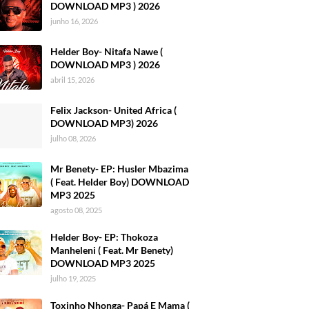
DOWNLOAD MP3 ) 2026
junho 16, 2026
Helder Boy- Nitafa Nawe (
DOWNLOAD MP3 ) 2026
abril 15, 2026
Felix Jackson- United Africa (
DOWNLOAD MP3) 2026
julho 08, 2026
Mr Benety- EP: Husler Mbazima
( Feat. Helder Boy) DOWNLOAD
MP3 2025
agosto 08, 2025
Helder Boy- EP: Thokoza
Manheleni ( Feat. Mr Benety)
DOWNLOAD MP3 2025
julho 19, 2025
Toxinho Nhonga- Papá E Mama (