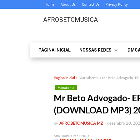
Home
About Us
Contact Us
Privacy Policy
AFROBETOMUSICA
PÁGINA INICIAL
NOSSAS REDES
DMC
Página inicial
Marrabenta
Mr Beto Advogado- E
Marrabenta
Mr Beto Advogado- EP
(DOWNLOAD MP3) 2
by
AFROBETOMUSICA MZ
-
dezembro 20, 20
Afro House • Pop • Naija