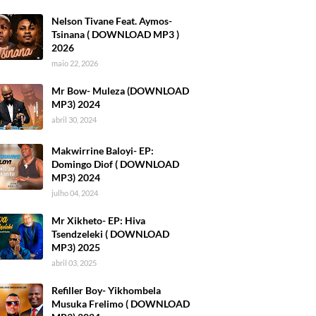
Nelson Tivane Feat. Aymos-
Tsinana ( DOWNLOAD MP3 )
2026
maio 22, 2026
Mr Bow- Muleza (DOWNLOAD
MP3) 2024
abril 30, 2024
Makwirrine Baloyi- EP:
Domingo Diof ( DOWNLOAD
MP3) 2024
julho 04, 2024
Mr Xikheto- EP: Hiva
Tsendzeleki ( DOWNLOAD
MP3) 2025
abril 03, 2025
Refiller Boy- Yikhombela
Musuka Frelimo ( DOWNLOAD