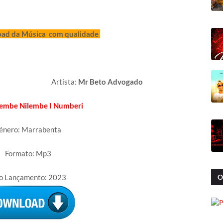
oad da Música com qualidade
sta:
Mr Beto Advogado
embe Nilembe I Numberi
énero: Marrabenta
Formato: Mp3
o Lançamento: 2023
O