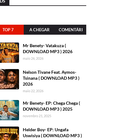
DS
TOP 7
A CHEGAR
COMENTÁRI
OS
Mr Benety- Vatakuza (
DOWNLOAD MP3 ) 2026
maio 26, 2026
Nelson Tivane Feat. Aymos-
Tsinana ( DOWNLOAD MP3 )
2026
maio 22, 2026
Mr Benety- EP: Chega Chega (
DOWNLOAD MP3 ) 2025
novembro 21, 2025
Helder Boy- EP: Ungafa
Uswisiya ( DOWNLOAD MP3 )