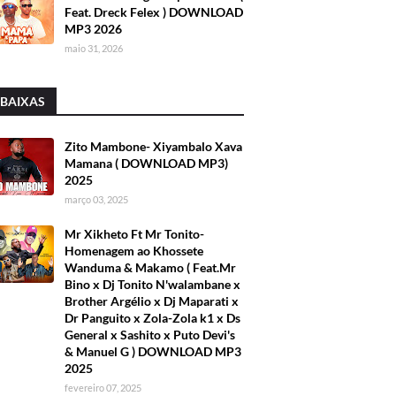
Feat. Dreck Felex ) DOWNLOAD
MP3 2026
maio 31, 2026
 BAIXAS
Zito Mambone- Xiyambalo Xava
Mamana ( DOWNLOAD MP3)
2025
março 03, 2025
Mr Xikheto Ft Mr Tonito-
Homenagem ao Khossete
Wanduma & Makamo ( Feat.Mr
Bino x Dj Tonito N'walambane x
Brother Argélio x Dj Maparati x
Dr Panguito x Zola-Zola k1 x Ds
General x Sashito x Puto Devi's
& Manuel G ) DOWNLOAD MP3
2025
fevereiro 07, 2025