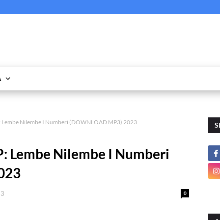
A
P: Lembe Nilembe I Numberi (DOWNLOAD MP3) 2023
S
: Lembe Nilembe I Numberi
023
23
0