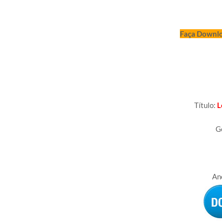
Faça Downl
Arti
Título:
L
G
An