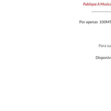
Publique A Musica
_____________
Por apenas 100MT 
Para s
Disponí