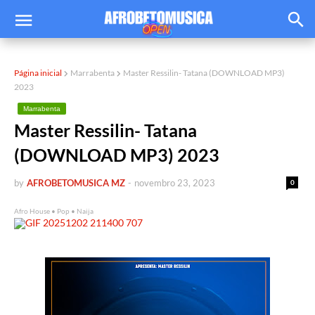
Página inicial
Marrabenta
Master Ressilin- Tatana (DOWNLOAD MP3)
2023
Marrabenta
Master Ressilin- Tatana
(DOWNLOAD MP3) 2023
by
AFROBETOMUSICA MZ
-
novembro 23, 2023
0
Afro House • Pop • Naija