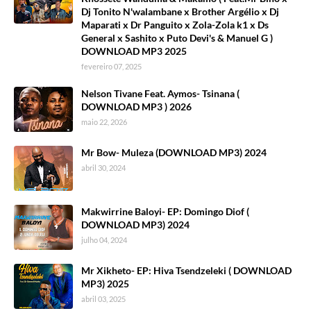
Dj Tonito N'walambane x Brother Argélio x Dj
Maparati x Dr Panguito x Zola-Zola k1 x Ds
General x Sashito x Puto Devi's & Manuel G )
DOWNLOAD MP3 2025
fevereiro 07, 2025
Nelson Tivane Feat. Aymos- Tsinana (
DOWNLOAD MP3 ) 2026
maio 22, 2026
Mr Bow- Muleza (DOWNLOAD MP3) 2024
abril 30, 2024
Makwirrine Baloyi- EP: Domingo Diof (
DOWNLOAD MP3) 2024
julho 04, 2024
Mr Xikheto- EP: Hiva Tsendzeleki ( DOWNLOAD
MP3) 2025
abril 03, 2025