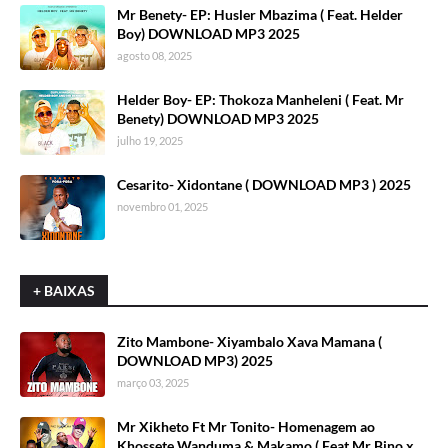
Mr Benety- EP: Husler Mbazima ( Feat. Helder
Boy) DOWNLOAD MP3 2025
agosto 08, 2025
Helder Boy- EP: Thokoza Manheleni ( Feat. Mr
Benety) DOWNLOAD MP3 2025
julho 19, 2025
Cesarito- Xidontane ( DOWNLOAD MP3 ) 2025
novembro 01, 2025
+ BAIXAS
Zito Mambone- Xiyambalo Xava Mamana (
DOWNLOAD MP3) 2025
março 03, 2025
Mr Xikheto Ft Mr Tonito- Homenagem ao
Khossete Wanduma & Makamo ( Feat.Mr Bino x