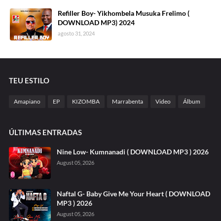
Refiller Boy- Yikhombela Musuka Frelimo (
DOWNLOAD MP3) 2024
agosto 31, 2024
TEU ESTILO
Amapiano
EP
KIZOMBA
Marrabenta
Video
Álbum
ÚLTIMAS ENTRADAS
Nine Low- Kumnanadi ( DOWNLOAD MP3 ) 2026
August 05, 2026
Naftal G- Baby Give Me Your Heart ( DOWNLOAD
MP3 ) 2026
August 05, 2026