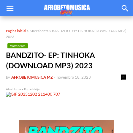
Página inicial
Marrabenta
BANDZITO- EP: TINHOKA (DOWNLOAD MP3)
2023
Marrabenta
BANDZITO- EP: TINHOKA
(DOWNLOAD MP3) 2023
by
AFROBETOMUSICA MZ
-
novembro 18, 2023
0
Afro House • Pop • Naija