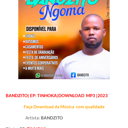
BANDZITO
| EP: TINHOKA
|DOWNLOAD MP3 |2023
Faça Download da Música com qualidade
Artista:
BANDZITO