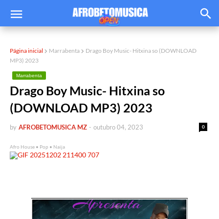
Página inicial
Marrabenta
Drago Boy Music- Hitxina so (DOWNLOAD
MP3) 2023
Marrabenta
Drago Boy Music- Hitxina so
(DOWNLOAD MP3) 2023
by
AFROBETOMUSICA MZ
-
outubro 04, 2023
0
Afro House • Pop • Naija