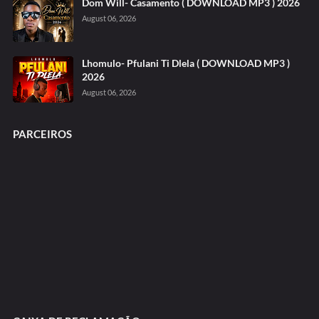
Dom Will- Casamento ( DOWNLOAD MP3 ) 2026
August 06, 2026
Lhomulo- Pfulani Ti Dlela ( DOWNLOAD MP3 )
2026
August 06, 2026
PARCEIROS