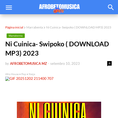
Página inicial
Marrabenta
Ni Cuinica- Swipoko ( DOWNLOAD MP3) 2023
Marrabenta
Ni Cuinica- Swipoko ( DOWNLOAD
MP3) 2023
by
AFROBETOMUSICA MZ
-
setembro 10, 2023
0
Afro House • Pop • Naija