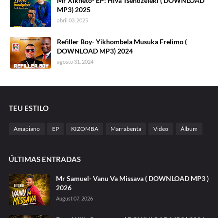
Mr Xikheto- EP: Hiva Tsendzeleki ( DOWNLOAD
MP3) 2025
abril 03, 2025
Refiller Boy- Yikhombela Musuka Frelimo (
DOWNLOAD MP3) 2024
agosto 31, 2024
TEU ESTILO
Amapiano
EP
KIZOMBA
Marrabenta
Video
Álbum
ÚLTIMAS ENTRADAS
Mr Samuel- Vanu Va Missava ( DOWNLOAD MP3 )
2026
August 07, 2026