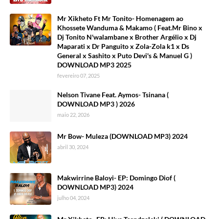
Mr Xikheto Ft Mr Tonito- Homenagem ao
Khossete Wanduma & Makamo ( Feat.Mr Bino x
Dj Tonito N'walambane x Brother Argélio x Dj
Maparati x Dr Panguito x Zola-Zola k1 x Ds
General x Sashito x Puto Devi's & Manuel G )
DOWNLOAD MP3 2025
fevereiro 07, 2025
Nelson Tivane Feat. Aymos- Tsinana (
DOWNLOAD MP3 ) 2026
maio 22, 2026
Mr Bow- Muleza (DOWNLOAD MP3) 2024
abril 30, 2024
Makwirrine Baloyi- EP: Domingo Diof (
DOWNLOAD MP3) 2024
julho 04, 2024