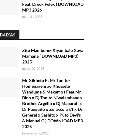
Feat. Dreck Felex ) DOWNLOAD
MP3 2026
maio 31, 2026
 BAIXAS
Zito Mambone- Xiyambalo Xava
Mamana ( DOWNLOAD MP3)
2025
março 03, 2025
Mr Xikheto Ft Mr Tonito-
Homenagem ao Khossete
Wanduma & Makamo ( Feat.Mr
Bino x Dj Tonito N'walambane x
Brother Argélio x Dj Maparati x
Dr Panguito x Zola-Zola k1 x Ds
General x Sashito x Puto Devi's
& Manuel G ) DOWNLOAD MP3
2025
fevereiro 07, 2025