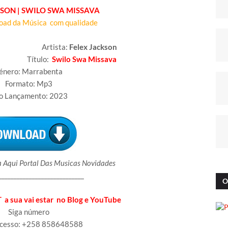
KSON | SWILO SWA MISSAVA
oad da Música com qualidade
ista:
Felex Jackson
ulo:
Swilo Swa Missava
énero: Marrabenta
Formato: Mp3
o Lançamento: 2023
 Aqui Portal Das Musicas Novidades
____________________________
O
a sua vai estar no Blog e YouTube
Siga número
ucesso: +258 858648588