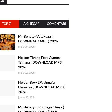
DS
TOP 7
A CHEGAR
COMENTÁRI
OS
Mr Benety- Vatakuza (
DOWNLOAD MP3 ) 2026
maio 26, 2026
Nelson Tivane Feat. Aymos-
Tsinana ( DOWNLOAD MP3 )
2026
maio 22, 2026
Helder Boy- EP: Ungafa
Uswisiya ( DOWNLOAD MP3 )
2026
junho 27, 2026
Mr Benety- EP: Chega Chega (
DOWNLOAD MP3 ) 2025