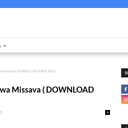
A
 Swa Missava ( DOWNLOAD MP3) 2023
S
o Swa Missava ( DOWNLOAD
23
0