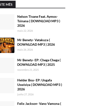
STE MÊS
Nelson Tivane Feat. Aymos-
Tsinana ( DOWNLOAD MP3 )
2026
maio 22, 2026
Mr Benety- Vatakuza (
DOWNLOAD MP3 ) 2026
maio 26, 2026
Mr Benety- EP: Chega Chega (
DOWNLOAD MP3 ) 2025
novembro 21, 2025
Helder Boy- EP: Ungafa
Uswisiya ( DOWNLOAD MP3 )
2026
junho 27, 2026
Felix Jackson- Vano Vamona (