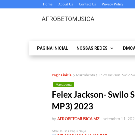
Home
About Us
Contact Us
Privacy Policy
AFROBETOMUSICA
PÁGINA INICIAL
NOSSAS REDES
DMC
Página inicial
Marrabenta
Felex Jackson- Swilo
Marrabenta
Felex Jackson- Swil
MP3) 2023
by
AFROBETOMUSICA MZ
-
setembro 11, 20
Afro House • Pop • Naija