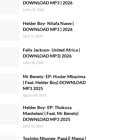
DOWNLOAD MP3 ) 2026
junho 16, 2026
Helder Boy- Nitafa Nawe (
DOWNLOAD MP3 ) 2026
abril 15, 2026
Felix Jackson- United Africa (
DOWNLOAD MP3) 2026
julho 08, 2026
Mr Benety- EP: Husler Mbazima
( Feat. Helder Boy) DOWNLOAD
MP3 2025
agosto 08, 2025
Helder Boy- EP: Thokoza
Manheleni ( Feat. Mr Benety)
DOWNLOAD MP3 2025
julho 19, 2025
Toxinho Nhonga- Papá E Mama (