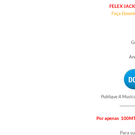
FELEX JAC
Faça Downl
Art
Tít
G
An
Publique A Musica
________
Por apenas 100MT 
Para s