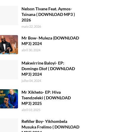
Nelson Tivane Feat. Aymos-
Tsinana ( DOWNLOAD MP3 )
2026
maio 22, 2026
Mr Bow- Muleza (DOWNLOAD
MP3) 2024
abril 30, 2024
Makwirrine Baloyi- EP:
Domingo Diof ( DOWNLOAD
MP3) 2024
julho 04, 2024
Mr Xikheto- EP: Hiva
Tsendzeleki ( DOWNLOAD
MP3) 2025
abril 03, 2025
Refiller Boy- Yikhombela
Musuka Frelimo ( DOWNLOAD