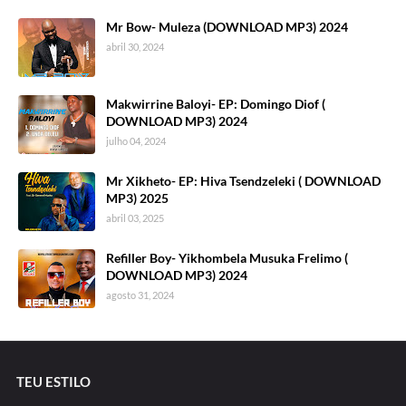
Mr Bow- Muleza (DOWNLOAD MP3) 2024
abril 30, 2024
Makwirrine Baloyi- EP: Domingo Diof (
DOWNLOAD MP3) 2024
julho 04, 2024
Mr Xikheto- EP: Hiva Tsendzeleki ( DOWNLOAD
MP3) 2025
abril 03, 2025
Refiller Boy- Yikhombela Musuka Frelimo (
DOWNLOAD MP3) 2024
agosto 31, 2024
TEU ESTILO