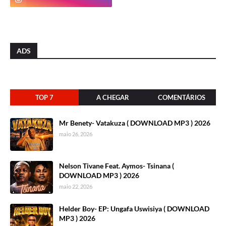
ADS
TOP 7
A CHEGAR
COMENTÁRIOS
Mr Benety- Vatakuza ( DOWNLOAD MP3 ) 2026
maio 26, 2026
Nelson Tivane Feat. Aymos- Tsinana (
DOWNLOAD MP3 ) 2026
maio 22, 2026
Helder Boy- EP: Ungafa Uswisiya ( DOWNLOAD
MP3 ) 2026