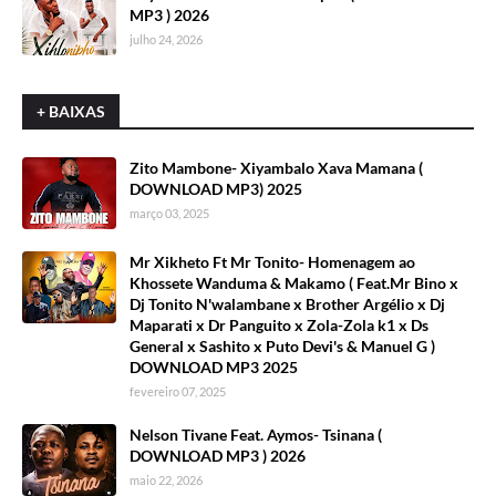
MP3 ) 2026
julho 24, 2026
+ BAIXAS
Zito Mambone- Xiyambalo Xava Mamana (
DOWNLOAD MP3) 2025
março 03, 2025
Mr Xikheto Ft Mr Tonito- Homenagem ao
Khossete Wanduma & Makamo ( Feat.Mr Bino x
Dj Tonito N'walambane x Brother Argélio x Dj
Maparati x Dr Panguito x Zola-Zola k1 x Ds
General x Sashito x Puto Devi's & Manuel G )
DOWNLOAD MP3 2025
fevereiro 07, 2025
Nelson Tivane Feat. Aymos- Tsinana (
DOWNLOAD MP3 ) 2026
maio 22, 2026