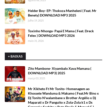
agosto 08, 2025
Helder Boy- EP: Thokoza Manheleni ( Feat. Mr
Benety) DOWNLOAD MP3 2025
julho 19, 2025
Toxinho Nhonga- Papá E Mama ( Feat. Dreck
Felex ) DOWNLOAD MP3 2026
maio 31, 2026
+ BAIXAS
Zito Mambone- Xiyambalo Xava Mamana (
DOWNLOAD MP3) 2025
março 03, 2025
Mr Xikheto Ft Mr Tonito- Homenagem ao
Khossete Wanduma & Makamo ( Feat.Mr Bino x
Dj Tonito N'walambane x Brother Argélio x Dj
Maparati x Dr Panguito x Zola-Zola k1 x Ds
General x Sashito x Puto Devi's & Manuel G )