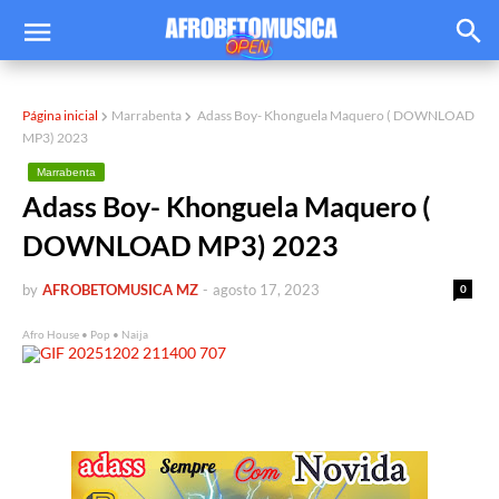
Página inicial
Marrabenta
Adass Boy- Khonguela Maquero ( DOWNLOAD
MP3) 2023
Marrabenta
Adass Boy- Khonguela Maquero (
DOWNLOAD MP3) 2023
by
AFROBETOMUSICA MZ
-
agosto 17, 2023
0
Afro House • Pop • Naija