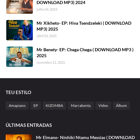
DOWNLOAD MP3) 2024
julho 04, 2024
Mr Xikheto- EP: Hiva Tsendzeleki ( DOWNLOAD
MP3) 2025
abril 03, 2025
Mr Benety- EP: Chega Chega ( DOWNLOAD MP3 )
2025
novembro 21, 2025
TEU ESTILO
Amapiano
EP
KIZOMBA
Marrabenta
Video
Álbum
ÚLTIMAS ENTRADAS
Mr Elmano- Ninhiki Ntamu Messias ( DOWNLOAD