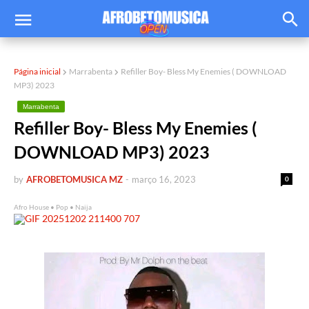
Página inicial
Marrabenta
Refiller Boy- Bless My Enemies ( DOWNLOAD
MP3) 2023
Marrabenta
Refiller Boy- Bless My Enemies (
DOWNLOAD MP3) 2023
by
AFROBETOMUSICA MZ
-
março 16, 2023
0
Afro House • Pop • Naija