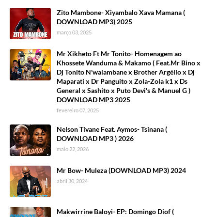
Zito Mambone- Xiyambalo Xava Mamana (
DOWNLOAD MP3) 2025
março 03, 2025
Mr Xikheto Ft Mr Tonito- Homenagem ao
Khossete Wanduma & Makamo ( Feat.Mr Bino x
Dj Tonito N'walambane x Brother Argélio x Dj
Maparati x Dr Panguito x Zola-Zola k1 x Ds
General x Sashito x Puto Devi's & Manuel G )
DOWNLOAD MP3 2025
fevereiro 07, 2025
Nelson Tivane Feat. Aymos- Tsinana (
DOWNLOAD MP3 ) 2026
maio 22, 2026
Mr Bow- Muleza (DOWNLOAD MP3) 2024
abril 30, 2024
Makwirrine Baloyi- EP: Domingo Diof (