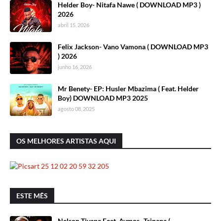
Helder Boy- Nitafa Nawe ( DOWNLOAD MP3 )
2026
abril 15, 2026
Felix Jackson- Vano Vamona ( DOWNLOAD MP3
) 2026
junho 16, 2026
Mr Benety- EP: Husler Mbazima ( Feat. Helder
Boy) DOWNLOAD MP3 2025
agosto 08, 2025
OS MELHORES ARTISTAS AQUI
ESTE MÊS
Nelson Tivane Feat. Aymos- Tsinana (