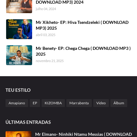
DOWNLOAD MP3) 2024
julho 04, 2024
Mr Xikheto- EP: Hiva Tsendzeleki ( DOWNLOAD
MP3) 2025
abril 03, 2025
Mr Benety- EP: Chega Chega ( DOWNLOAD MP3 )
2025
novembro 21, 2025
TEU ESTILO
Amapiano
EP
KIZOMBA
Marrabenta
Video
Álbum
ÚLTIMAS ENTRADAS
Mr Elmano- Ninhiki Ntamu Messias ( DOWNLOAD