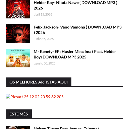
Helder Boy- Nitafa Nawe ( DOWNLOAD MP3 )
2026
abril 15, 2026
Felix Jackson- Vano Vamona ( DOWNLOAD MP3
) 2026
junho 16, 2026
Mr Benety- EP: Husler Mbazima ( Feat. Helder
Boy) DOWNLOAD MP3 2025
agosto 08, 2025
OS MELHORES ARTISTAS AQUI
ESTE MÊS
Nelson Tivane Feat. Aymos- Tsinana (