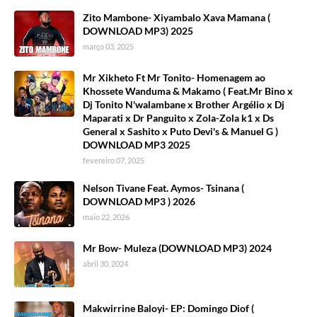
Zito Mambone- Xiyambalo Xava Mamana (
DOWNLOAD MP3) 2025
março 03, 2025
Mr Xikheto Ft Mr Tonito- Homenagem ao
Khossete Wanduma & Makamo ( Feat.Mr Bino x
Dj Tonito N'walambane x Brother Argélio x Dj
Maparati x Dr Panguito x Zola-Zola k1 x Ds
General x Sashito x Puto Devi's & Manuel G )
DOWNLOAD MP3 2025
fevereiro 07, 2025
Nelson Tivane Feat. Aymos- Tsinana (
DOWNLOAD MP3 ) 2026
maio 22, 2026
Mr Bow- Muleza (DOWNLOAD MP3) 2024
abril 30, 2024
Makwirrine Baloyi- EP: Domingo Diof (