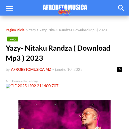
Página inicial
Yazy
Yazy- Nitaku Randza ( Download Mp3 ) 2023
Yazy
Yazy- Nitaku Randza ( Download
Mp3 ) 2023
by
AFROBETOMUSICA MZ
-
janeiro 10, 2023
0
Afro House • Pop • Naija