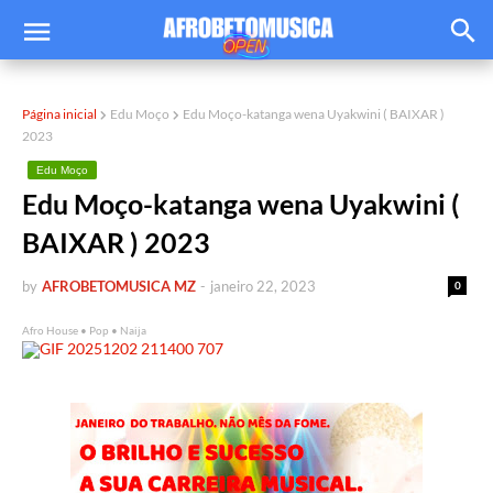
Página inicial
Edu Moço
Edu Moço-katanga wena Uyakwini ( BAIXAR )
2023
Edu Moço
Edu Moço-katanga wena Uyakwini (
BAIXAR ) 2023
by
AFROBETOMUSICA MZ
-
janeiro 22, 2023
0
Afro House • Pop • Naija