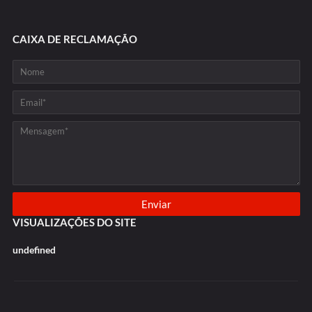
CAIXA DE RECLAMAÇÃO
VISUALIZAÇÕES DO SITE
u
n
d
e
f
n
e
d