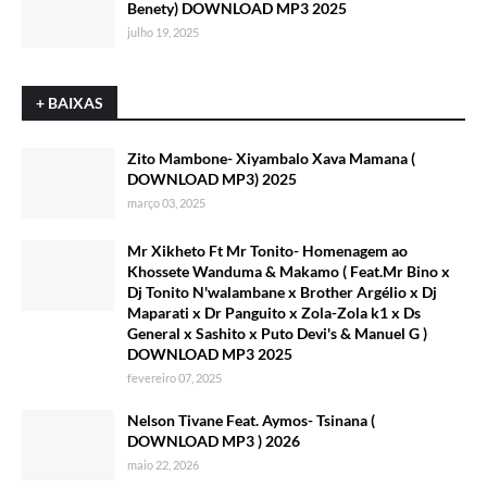
Benety) DOWNLOAD MP3 2025
julho 19, 2025
+ BAIXAS
Zito Mambone- Xiyambalo Xava Mamana (
DOWNLOAD MP3) 2025
março 03, 2025
Mr Xikheto Ft Mr Tonito- Homenagem ao
Khossete Wanduma & Makamo ( Feat.Mr Bino x
Dj Tonito N'walambane x Brother Argélio x Dj
Maparati x Dr Panguito x Zola-Zola k1 x Ds
General x Sashito x Puto Devi's & Manuel G )
DOWNLOAD MP3 2025
fevereiro 07, 2025
Nelson Tivane Feat. Aymos- Tsinana (
DOWNLOAD MP3 ) 2026
maio 22, 2026