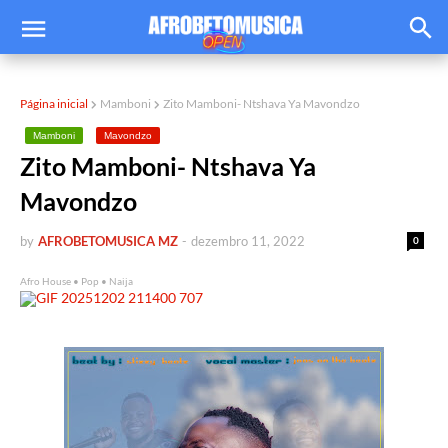
Página inicial
Mamboni
Zito Mamboni- Ntshava Ya Mavondzo
Mamboni
Mavondzo
Zito Mamboni- Ntshava Ya
Mavondzo
by
AFROBETOMUSICA MZ
-
dezembro 11, 2022
0
Afro House • Pop • Naija