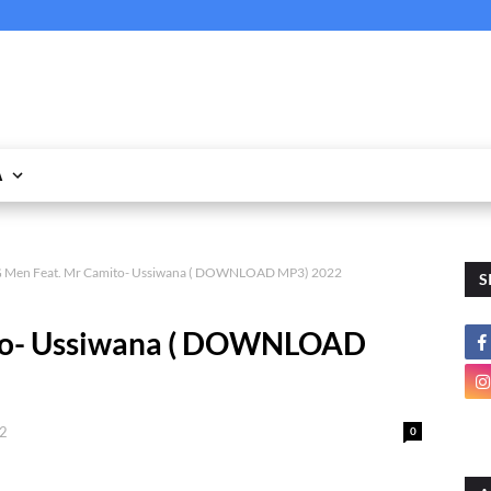
A
 Men Feat. Mr Camito- Ussiwana ( DOWNLOAD MP3) 2022
S
to- Ussiwana ( DOWNLOAD
22
0