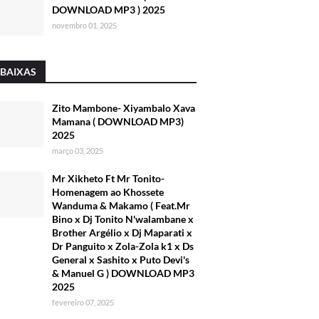
DOWNLOAD MP3 ) 2025
novembro 01, 2025
 BAIXAS
Zito Mambone- Xiyambalo Xava
Mamana ( DOWNLOAD MP3)
2025
março 03, 2025
Mr Xikheto Ft Mr Tonito-
Homenagem ao Khossete
Wanduma & Makamo ( Feat.Mr
Bino x Dj Tonito N'walambane x
Brother Argélio x Dj Maparati x
Dr Panguito x Zola-Zola k1 x Ds
General x Sashito x Puto Devi's
& Manuel G ) DOWNLOAD MP3
2025
fevereiro 07, 2025