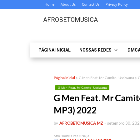
Home
About Us
Contact Us
Privacy Policy
AFROBETOMUSICA
PÁGINA INICIAL
NOSSAS REDES
DMC
Página inicial
G Men Feat. Mr Camito- Ussiwana
G
G Men Feat. Mr Camito- Ussiwana
G Men Feat. Mr Cami
MP3) 2022
by
AFROBETOMUSICA MZ
-
setembro 30, 20
Afro House • Pop • Naija