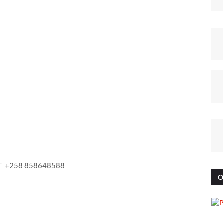
9MT +258 858648588
O